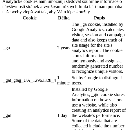
Analytické cookies nám umožňují sledovat souhrnné informace o
návštěvnosti stránek a využívání různých funkcí. To nám pomáhá
naše weby zlepšovat tak, aby Vám lépe sloužily.
Cookie
Délka
Popis
The _ga cookie, installed by
Google Analytics, calculates
visitor, session and campaign
data and also keeps track of
site usage for the site's
_ga
2 years
analytics report. The cookie
stores information
anonymously and assigns a
randomly generated number
to recognize unique visitors.
1
Set by Google to distinguish
_gat_gtag_UA_12963328_4
minute
users.
Installed by Google
Analytics, _gid cookie stores
information on how visitors
use a website, while also
creating an analytics report of
_gid
1 day
the website's performance.
Some of the data that are
collected include the number