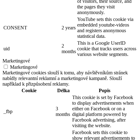
of visitors, their source, and
the pages they visit
anonymously.
YouTube sets this cookie via
embedded youtube-videos
CONSENT
2 years
and registers anonymous
statistical data.
This is a Google UserID
2
uid
cookie that tracks users across
months
various website segments.
Marketingové
Marketingové
Marketingové cookies slouží k tomu, aby návštěvníkům stránek
nabídly relevantní reklamní a marketingové kampaně. Slouží
například k přizpůsobení reklamy.
Cookie
Délka
Popis
This cookie is set by Facebook
to display advertisements when
3
either on Facebook or on a
_fbp
months
digital platform powered by
Facebook advertising, after
visiting the website.
Facebook sets this cookie to
show relevant advertisements to