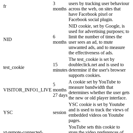
3
users by tracking user behaviour
fr
months
across the web, on sites that
have Facebook pixel or
Facebook social plugin.
NID cookie, set by Google, is
used for advertising purposes; to
6
limit the number of times the
NID
months
user sees an ad, to mute
unwanted ads, and to measure
the effectiveness of ads.
The test_cookie is set by
15
doubleclick.net and is used to
test_cookie
minutes
determine if the user's browser
supports cookies.
A cookie set by YouTube to
5
measure bandwidth that
VISITOR_INFO1_LIVE
months
determines whether the user gets
27 days
the new or old player interface.
YSC cookie is set by Youtube
and is used to track the views of
YSC
session
embedded videos on Youtube
pages.
YouTube sets this cookie to
yt-remote-connected-
store the video preferences of