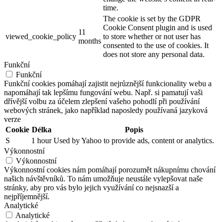
time.
The cookie is set by the GDPR
Cookie Consent plugin and is used
11
viewed_cookie_policy
to store whether or not user has
months
consented to the use of cookies. It
does not store any personal data.
Funkční
Funkční
Funkční cookies pomáhají zajistit nejrůznější funkcionality webu a
napomáhají tak lepšímu fungování webu. Např. si pamatují vaši
dřívější volbu za účelem zlepšení vašeho pohodlí při používání
webových stránek, jako například naposledy používaná jazyková
verze
Cookie
Délka
Popis
S
1 hour
Used by Yahoo to provide ads, content or analytics.
Výkonnostní
Výkonnostní
Výkonnostní cookies nám pomáhají porozumět nákupnímu chování
našich návštěvníků. To nám umožňuje neustále vylepšovat naše
stránky, aby pro vás bylo jejich využívání co nejsnazší a
nejpříjemnější.
Analytické
Analytické