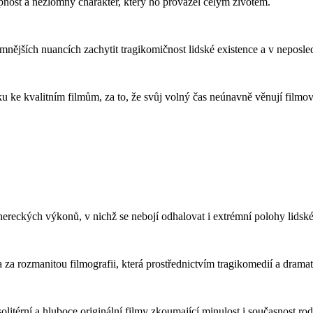
upnost a nezlomný charakter, který ho provázel celým životem.
jších nuancích zachytit tragikomičnost lidské existence a v neposlední
ku ke kvalitním filmům, za to, že svůj volný čas neúnavně věnují filmové
ereckých výkonů, v nichž se nebojí odhalovat i extrémní polohy lidsk
 rozmanitou filmografii, která prostřednictvím tragikomedií a dramat
litérní a hluboce originální filmy zkoumající minulost i současnost ro