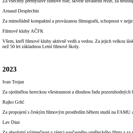
Za všechny přemýšlivé filmové role, skvělé divadelní režie, za neúst
Arnaud Desplechin
Za mimořádně kompaktní a provázanou filmografii, schopnost v nejjemně
Filmové kluby AČFK
Všem, kteří filmové kluby aktivně vedli a vedou. Za jejich velkou lás
než 50 let základnou Letní filmové školy.
2023
Ivan Trojan
Za ojedinělou hereckou všestrannost a dlouhou řadu pozoruhodných h
Rajko Grlić
Za propojení s českým filmovým prostředím během studií na FAMU a za
Lav Diaz
Za absolutní výjimečnost v rámci současného uměleckého filmu a za so