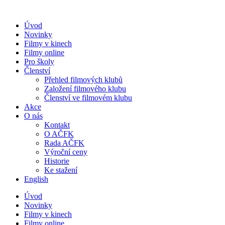
Přejít
k
Úvod
obsahu
Novinky
Filmy v kinech
Filmy online
Pro školy
Členství
Přehled filmových klubů
Založení filmového klubu
Členství ve filmovém klubu
Akce
O nás
Kontakt
O AČFK
Rada AČFK
Výroční ceny
Historie
Ke stažení
English
Úvod
Novinky
Filmy v kinech
Filmy online