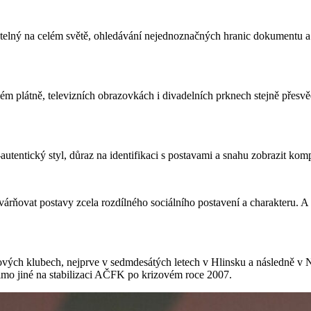
natelný na celém světě, ohledávání nejednoznačných hranic dokumentu a 
ovém plátně, televizních obrazovkách i divadelních prknech stejně přesv
autentický styl, důraz na identifikaci s postavami a snahu zobrazit ko
rňovat postavy zcela rozdílného sociálního postavení a charakteru. A 
lmových klubech, nejprve v sedmdesátých letech v Hlinsku a následně 
imo jiné na stabilizaci AČFK po krizovém roce 2007.