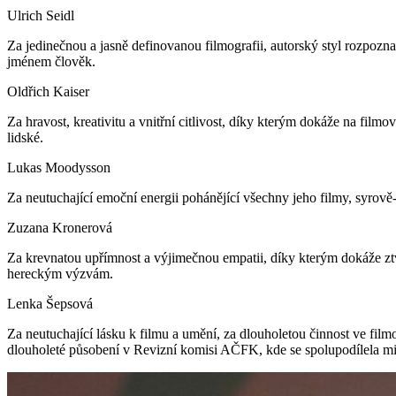
Ulrich Seidl
Za jedinečnou a jasně definovanou filmografii, autorský styl rozpoz
jménem člověk.
Oldřich Kaiser
Za hravost, kreativitu a vnitřní citlivost, díky kterým dokáže na film
lidské.
Lukas Moodysson
Za neutuchající emoční energii pohánějící všechny jeho filmy, syrově-
Zuzana Kronerová
Za krevnatou upřímnost a výjimečnou empatii, díky kterým dokáže ztvá
hereckým výzvám.
Lenka Šepsová
Za neutuchající lásku k filmu a umění, za dlouholetou činnost ve fi
dlouholeté působení v Revizní komisi AČFK, kde se spolupodílela m