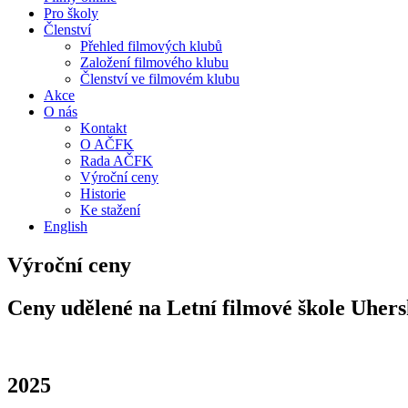
Pro školy
Členství
Přehled filmových klubů
Založení filmového klubu
Členství ve filmovém klubu
Akce
O nás
Kontakt
O AČFK
Rada AČFK
Výroční ceny
Historie
Ke stažení
English
Výroční ceny
Ceny udělené na Letní filmové škole Uhers
2025