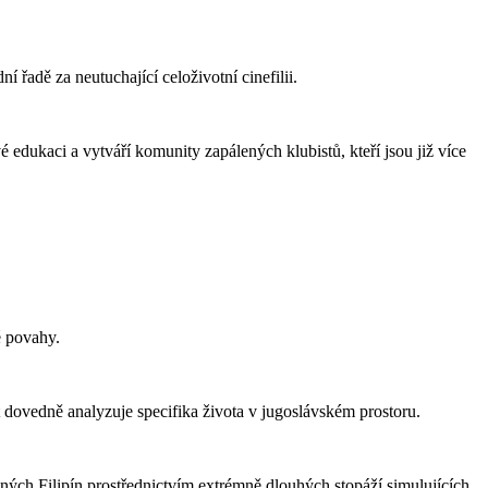
 řadě za neutuchající celoživotní cinefilii.
 edukaci a vytváří komunity zapálených klubistů, kteří jsou již více
é povahy.
 dovedně analyzuje specifika života v jugoslávském prostoru.
dných Filipín prostřednictvím extrémně dlouhých stopáží simulujících