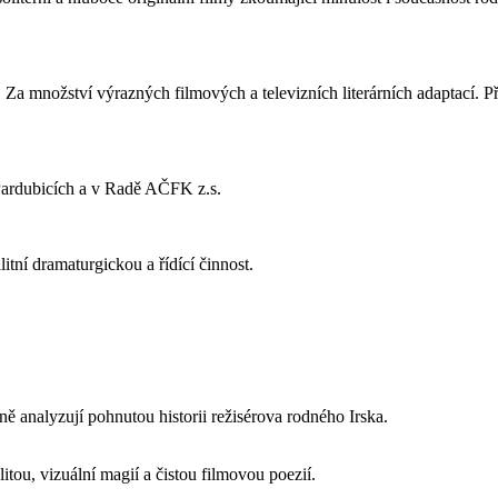
Za množství výrazných filmových a televizních literárních adaptací. Př
Pardubicích a v Radě AČFK z.s.
tní dramaturgickou a řídící činnost.
ě analyzují pohnutou historii režisérova rodného Irska.
itou, vizuální magií a
čistou filmovou poezií.