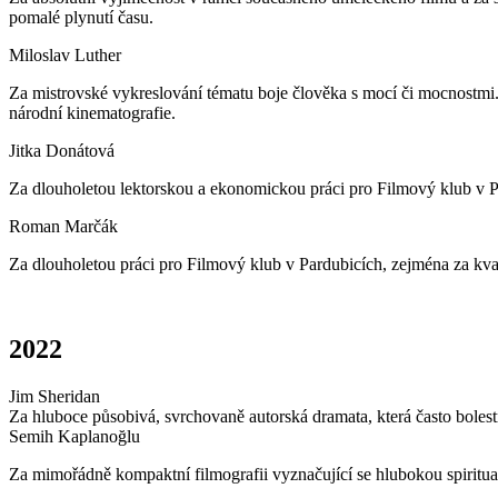
pomalé plynutí času.
Miloslav Luther
Za mistrovské vykreslování tématu boje člověka s mocí či mocnostmi. 
národní kinematografie.
Jitka Donátová
Za dlouholetou lektorskou a ekonomickou práci pro Filmový klub v 
Roman Marčák
Za dlouholetou práci pro Filmový klub v Pardubicích, zejména za kvali
2022
Jim Sheridan
Za hluboce působivá, svrchovaně autorská dramata, která často bolestn
Semih Kaplanoğlu
Za mimořádně kompaktní filmografii vyznačující se hlubokou spiritual