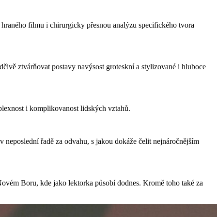
hraného filmu i chirurgicky přesnou analýzu specifického tvora
ědčivě ztvárňovat postavy navýsost groteskní a stylizované i hluboce
mplexnost i komplikovanost lidských vztahů.
v neposlední řadě za odvahu, s jakou dokáže čelit nejnáročnějším
v Novém Boru, kde jako lektorka působí dodnes. Kromě toho také za