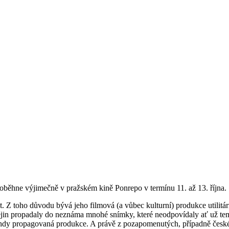
oběhne výjimečně v pražském kině Ponrepo v termínu 11. až 13. října.
Z toho důvodu bývá jeho filmová (a vůbec kulturní) produkce utilitárně 
ějin propadaly do neznáma mnohé snímky, které neodpovídaly ať už tema
ž tehdy propagovaná produkce. A právě z pozapomenutých, případně česk