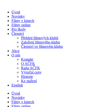
Přejít
k
Úvod
obsahu
Novinky
Filmy v kinech
Filmy online
Pro školy
Členství
Přehled filmových klubů
Založení filmového klubu
Členství ve filmovém klubu
Akce
O nás
Kontakt
O AČFK
Rada AČFK
Výroční ceny
Historie
Ke stažení
English
Úvod
Novinky
Filmy v kinech
Filmy online