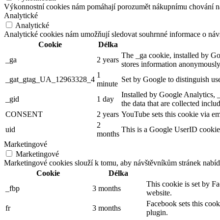
Výkonnostní cookies nám pomáhají porozumět nákupnímu chování našic
Analytické
Analytické
Analytické cookies nám umožňují sledovat souhrnné informace o návš
Cookie
Délka
The _ga cookie, installed by Goo
_ga
2 years
stores information anonymously
1
_gat_gtag_UA_12963328_4
Set by Google to distinguish use
minute
Installed by Google Analytics, _
_gid
1 day
the data that are collected incl
CONSENT
2 years
YouTube sets this cookie via em
2
uid
This is a Google UserID cookie 
months
Marketingové
Marketingové
Marketingové cookies slouží k tomu, aby návštěvníkům stránek nabíd
Cookie
Délka
This cookie is set by F
_fbp
3 months
website.
Facebook sets this cook
fr
3 months
plugin.