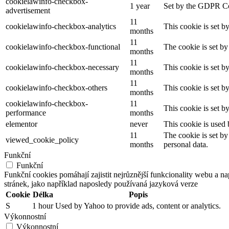
cookielawinfo-checkbox-
1 year
Set by the GDPR Cook
advertisement
11
cookielawinfo-checkbox-analytics
This cookie is set b
months
11
cookielawinfo-checkbox-functional
The cookie is set by
months
11
cookielawinfo-checkbox-necessary
This cookie is set b
months
11
cookielawinfo-checkbox-others
This cookie is set b
months
cookielawinfo-checkbox-
11
This cookie is set 
performance
months
elementor
never
This cookie is used 
11
The cookie is set by
viewed_cookie_policy
months
personal data.
Funkční
Funkční
Funkční cookies pomáhají zajistit nejrůznější funkcionality webu a n
stránek, jako například naposledy používaná jazyková verze
Cookie
Délka
Popis
S
1 hour
Used by Yahoo to provide ads, content or analytics.
Výkonnostní
Výkonnostní