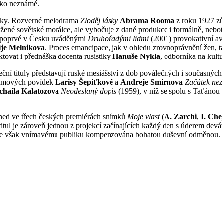
sko neznámé.
ídky. Rozverné melodrama
Zloděj lásky
Abrama Rooma
z roku 1927 zů
třežené sovětské morálce, ale vybočuje z dané produkce i formálně, ne
bec poprvé v Česku uváděnými
Druhořadými lidmi
(2001) provokativní a
lije Melnikova
. Proces emancipace, jak v ohledu zrovnoprávnění žen, t
ktovat i přednáška docenta rusistiky
Hanuše Nykla
, odborníka na kultu
eční tituly představují ruské mesiášství z dob poválečných i současný
filmových povídek
Larisy Šepiťkové
a
Andreje Smirnova
Začátek ne
chaila Kalatozova
Neodeslaný dopis
(1959), v níž se spolu s Taťán
 hned ve třech českých premiérách snímků
Moje vlast
(
A. Zarchi
,
I. Che
tul je zároveň jednou z projekcí začínajících každý den s úderem deváté 
 bude však vnímavému publiku kompenzována bohatou duševní odměnou.