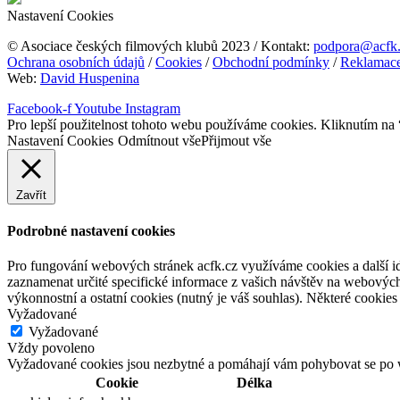
Nastavení Cookies
© Asociace českých filmových klubů 2023 / Kontakt:
podpora@acfk
Ochrana osobních údajů
/
Cookies
/
Obchodní podmínky
/
Reklamac
Web:
David Huspenina
Facebook-f
Youtube
Instagram
Pro lepší použitelnost tohoto webu používáme cookies. Kliknutím na “
Nastavení Cookies
Odmítnout vše
Přijmout vše
Zavřít
Podrobné nastavení cookies
Pro fungování webových stránek acfk.cz využíváme cookies a další ide
zaznamenat určité specifické informace z vašich návštěv na webových
výkonnostní a ostatní cookies (nutný je váš souhlas). Některé cookies 
Vyžadované
Vyžadované
Vždy povoleno
Vyžadované cookies jsou nezbytné a pomáhají vám pohybovat se po w
Cookie
Délka