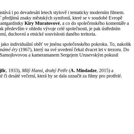
stává i po devadesáti letech stylově i tematicky moderním filmem.
boť předjímá znaky městských symfonií, které se v soudobé Evropě
vantgardistky
Kiry Muratovové
, a co do společenského komentáře a
ak především v ohledu vývoje celé společnosti, je pak ústředním
rní, duchovní a etnické souvislosti daného teritoria.
ch jako individuální oběť ve jménu společenského pokroku. To, nakolik
známé éry
(1967), který na své uvedení čekal dvacet let v trezoru. Do
ou Samojlovovou a kameramanem Sergejem Urusevským pokusil
jfic
, 1933),
Milý Hansi, drahý Petře
(
A. Mindadze
, 2015) a
či desáté večerní, která by se dala označit za filmy pro protřelé.