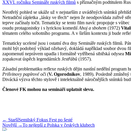
XXVI. ročníku Semináře ruských filmů
s příznačným podtitulem Ru
Neotřelý pohled se ukáže už v nejstarším z uváděných snímků přehl
Netradiční zápletka „lásky ve třech“ nejen že neodpovídala zuřivě s
teprve začínaly točit. Tematicky se tento film navíc propojuje s vů
osudu protagonistky i s lyrickou komedií
Ahoj a sbohem
(1972)
Vita
tématem celého sobotního programu. A v širším kontextu ji bude refle
Tematicky ucelené jsou i ostatní dva dny Semináře ruských filmů. Pát
mohl být podobný výklad ožehavý, dokládá například soubor dvou 
zapomenutí neprávem upadla i formálně vytříbená sibiřská odysea
Mi
zopakovat úspěch legendárních
Jestřábů
(1957).
Zásadní problematiku reflexe ruských dějin nastíní nedělní program
Prišvinovy papírové oči
(
V. Ogorodnikov
, 1989). Posledně zmíněný ti
Divácká výzva těchto stylově i intelektuálně náročnějších snímků
Členové FK mohou na semináři uplatnit slevu.
← Starší
Semilský Fokus Fest po šesté
Novější →
To nejlepší z Polska v českých klubech