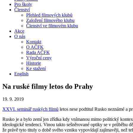
Pro školy
Členství
Přehled filmových klubů
Založení filmového klubu
Členství ve filmovém klubu
Akce
O nás
Kontakt
O AČFK
Rada AČFK
Výroční ceny
Historie
Ke stažení
English
Na ruské filmy letos do Prahy
19. 9. 2019
XXVI. seminář ruských filmů
letos nese podtitul Rusko neznámé a pr
Rusko je a bylo zemí jen zřídka kdy vnímanou mimo politický kontext. 
ideologické tendenci. Vinou takto sešněrované optiky se v průběhu d
že právě tyto tituly o době svého vzniku vypovídají zajímavěji, ne