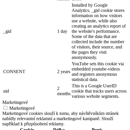
Installed by Google
Analytics, _gid cookie stores
information on how visitors
use a website, while also
creating an analytics report of
_gid
1 day
the website's performance.
Some of the data that are
collected include the number
of visitors, their source, and
the pages they visit
anonymously.
YouTube sets this cookie via
embedded youtube-videos
CONSENT
2 years
and registers anonymous
statistical data.
This is a Google UserID
2
uid
cookie that tracks users across
months
various website segments.
Marketingové
Marketingové
Marketingové cookies slouží k tomu, aby návštěvníkům stránek
nabídly relevantní reklamní a marketingové kampaně. Slouží
například k přizpůsobení reklamy.
Cookie
Délka
Popis