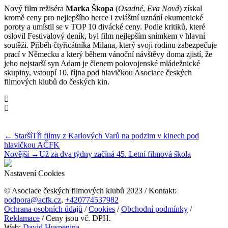
Nový film režiséra
Marka Škopa
(
Osadné
,
Eva Nová
) získal
kromě ceny pro nejlepšího herce i zvláštní uznání ekumenické
poroty a umístil se v TOP 10 divácké ceny. Podle kritiků, které
oslovil Festivalový deník, byl film nejlepším snímkem v hlavní
soutěži. Příběh čtyřicátníka Milana, který svoji rodinu zabezpečuje
prací v Německu a který během vánoční návštěvy doma zjistí, že
jeho nejstarší syn Adam je členem polovojenské mládežnické
skupiny, vstoupí 10. října pod hlavičkou Asociace českých
filmových klubů do českých kin.
← Starší
Tři filmy z Karlových Varů na podzim v kinech pod
hlavičkou AČFK
Novější →
Už za dva týdny začíná 45. Letní filmová škola
Nastavení Cookies
© Asociace českých filmových klubů 2023 / Kontakt:
podpora@acfk.cz
,
+420774537982
Ochrana osobních údajů
/
Cookies
/
Obchodní podmínky
/
Reklamace
/ Ceny jsou vč. DPH.
Web:
David Huspenina