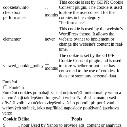
This cookie is set by GDPR Cookie
cookielawinfo-
Consent plugin. The cookie is used
11
checkbox-
to store the user consent for the
months
performance
cookies in the category
"Performance".
This cookie is used by the website's
WordPress theme. It allows the
elementor
never
website owner to implement or
change the website's content in real-
time.
The cookie is set by the GDPR
Cookie Consent plugin and is used
11
viewed_cookie_policy
to store whether or not user has
months
consented to the use of cookies. It
does not store any personal data.
Funkční
Funkční
Funkční cookies pomáhají zajistit nejrůznější funkcionality webu a
napomáhají tak lepšímu fungování webu. Např. si pamatují vaši
dřívější volbu za účelem zlepšení vašeho pohodlí při používání
webových stránek, jako například naposledy používaná jazyková
verze
Cookie
Délka
Popis
S
1 hour
Used by Yahoo to provide ads, content or analytics.