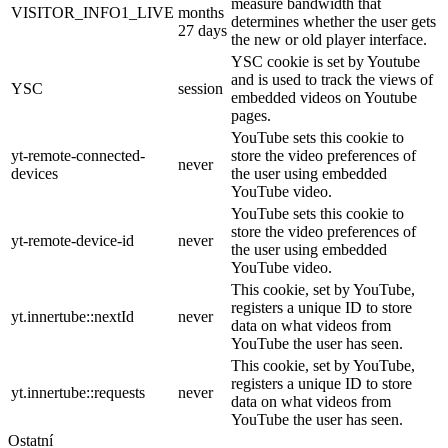
measure bandwidth that
VISITOR_INFO1_LIVE
months
determines whether the user gets
27 days
the new or old player interface.
YSC cookie is set by Youtube
and is used to track the views of
YSC
session
embedded videos on Youtube
pages.
YouTube sets this cookie to
yt-remote-connected-
store the video preferences of
never
devices
the user using embedded
YouTube video.
YouTube sets this cookie to
store the video preferences of
yt-remote-device-id
never
the user using embedded
YouTube video.
This cookie, set by YouTube,
registers a unique ID to store
yt.innertube::nextId
never
data on what videos from
YouTube the user has seen.
This cookie, set by YouTube,
registers a unique ID to store
yt.innertube::requests
never
data on what videos from
YouTube the user has seen.
Ostatní