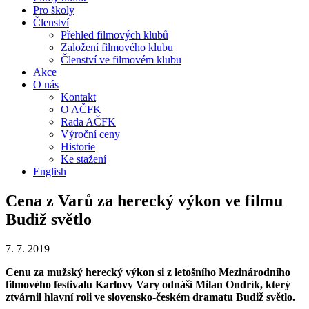
Pro školy
Členství
Přehled filmových klubů
Založení filmového klubu
Členství ve filmovém klubu
Akce
O nás
Kontakt
O AČFK
Rada AČFK
Výroční ceny
Historie
Ke stažení
English
Cena z Varů za herecký výkon ve filmu
Budiž světlo
7. 7. 2019
Cenu za mužský herecký výkon si z letošního Mezinárodního
filmového festivalu Karlovy Vary odnáší Milan Ondrík, který
ztvárnil hlavní roli ve slovensko-českém dramatu Budiž světlo.