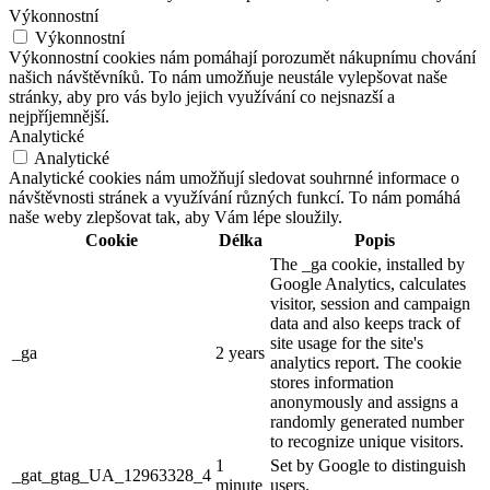
Výkonnostní
Výkonnostní
Výkonnostní cookies nám pomáhají porozumět nákupnímu chování
našich návštěvníků. To nám umožňuje neustále vylepšovat naše
stránky, aby pro vás bylo jejich využívání co nejsnazší a
nejpříjemnější.
Analytické
Analytické
Analytické cookies nám umožňují sledovat souhrnné informace o
návštěvnosti stránek a využívání různých funkcí. To nám pomáhá
naše weby zlepšovat tak, aby Vám lépe sloužily.
Cookie
Délka
Popis
The _ga cookie, installed by
Google Analytics, calculates
visitor, session and campaign
data and also keeps track of
site usage for the site's
_ga
2 years
analytics report. The cookie
stores information
anonymously and assigns a
randomly generated number
to recognize unique visitors.
1
Set by Google to distinguish
_gat_gtag_UA_12963328_4
minute
users.