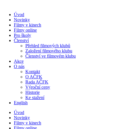
Přejít
k
Úvod
obsahu
Novinky
Filmy v kinech
Filmy online
Pro školy
Členství
Přehled filmových klubů
Založení filmového klubu
Členství ve filmovém klubu
Akce
O nás
Kontakt
O AČFK
Rada AČFK
Výroční ceny
Historie
Ke stažení
English
Úvod
Novinky
Filmy v kinech
Filmy online