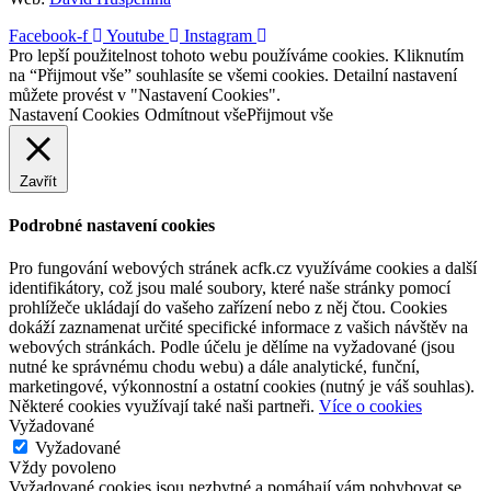
Facebook-f
Youtube
Instagram
Pro lepší použitelnost tohoto webu používáme cookies. Kliknutím
na “Přijmout vše” souhlasíte se všemi cookies. Detailní nastavení
můžete provést v "Nastavení Cookies".
Nastavení Cookies
Odmítnout vše
Přijmout vše
Zavřít
Podrobné nastavení cookies
Pro fungování webových stránek acfk.cz využíváme cookies a další
identifikátory, což jsou malé soubory, které naše stránky pomocí
prohlížeče ukládají do vašeho zařízení nebo z něj čtou. Cookies
dokáží zaznamenat určité specifické informace z vašich návštěv na
webových stránkách. Podle účelu je dělíme na vyžadované (jsou
nutné ke správnému chodu webu) a dále analytické, funční,
marketingové, výkonnostní a ostatní cookies (nutný je váš souhlas).
Některé cookies využívají také naši partneři.
Více o cookies
Vyžadované
Vyžadované
Vždy povoleno
Vyžadované cookies jsou nezbytné a pomáhají vám pohybovat se