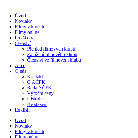
Přejít
k
Úvod
obsahu
Novinky
Filmy v kinech
Filmy online
Pro školy
Členství
Přehled filmových klubů
Založení filmového klubu
Členství ve filmovém klubu
Akce
O nás
Kontakt
O AČFK
Rada AČFK
Výroční ceny
Historie
Ke stažení
English
Úvod
Novinky
Filmy v kinech
Filmy online