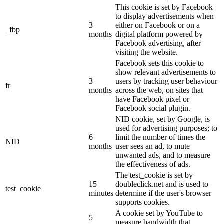
This cookie is set by Facebook
to display advertisements when
3
either on Facebook or on a
_fbp
months
digital platform powered by
Facebook advertising, after
visiting the website.
Facebook sets this cookie to
show relevant advertisements to
3
users by tracking user behaviour
fr
months
across the web, on sites that
have Facebook pixel or
Facebook social plugin.
NID cookie, set by Google, is
used for advertising purposes; to
6
limit the number of times the
NID
months
user sees an ad, to mute
unwanted ads, and to measure
the effectiveness of ads.
The test_cookie is set by
15
doubleclick.net and is used to
test_cookie
minutes
determine if the user's browser
supports cookies.
A cookie set by YouTube to
5
measure bandwidth that