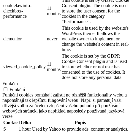
This cookie is set by GDPR Cookie
cookielawinfo-
Consent plugin. The cookie is used
11
checkbox-
to store the user consent for the
months
performance
cookies in the category
"Performance".
This cookie is used by the website's
WordPress theme. It allows the
elementor
never
website owner to implement or
change the website's content in real-
time.
The cookie is set by the GDPR
Cookie Consent plugin and is used
11
viewed_cookie_policy
to store whether or not user has
months
consented to the use of cookies. It
does not store any personal data.
Funkční
Funkční
Funkční cookies pomáhají zajistit nejrůznější funkcionality webu a
napomáhají tak lepšímu fungování webu. Např. si pamatují vaši
dřívější volbu za účelem zlepšení vašeho pohodlí při používání
webových stránek, jako například naposledy používaná jazyková
verze
Cookie
Délka
Popis
S
1 hour
Used by Yahoo to provide ads, content or analytics.