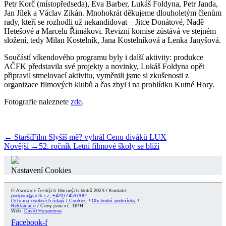
Petr Korč (místopředseda), Eva Barber, Lukáš Foldyna, Petr Janda,
Jan Jílek a Václav Zikán. Mnohokrát děkujeme dlouholetým členům
rady, kteří se rozhodli už nekandidovat – Jitce Donátové, Nadě
Hetešové a Marcelu Řimákovi. Revizní komise zůstává ve stejném
složení, tedy Milan Kostelník, Jana Kostelníková a Lenka Janyšová.
Součástí víkendového programu byly i další aktivity: produkce
AČFK představila své projekty a novinky, Lukáš Foldyna opět
připravil stmelovací aktivitu, vyměnili jsme si zkušenosti z
organizace filmových klubů a čas zbyl i na prohlídku Kutné Hory.
Fotografie naleznete
zde
.
← Starší
Film Slyšíš mě? vyhrál Cenu diváků LUX
Novější →
52. ročník Letní filmové školy se blíží
Nastavení Cookies
© Asociace českých filmových klubů 2023 / Kontakt:
podpora@acfk.cz
,
+420774537982
Ochrana osobních údajů
/
Cookies
/
Obchodní podmínky
/
Reklamace
/ Ceny jsou vč. DPH.
Web:
David Huspenina
Facebook-f