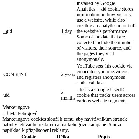
Installed by Google
Analytics, _gid cookie stores
information on how visitors
use a website, while also
creating an analytics report of
_gid
1 day
the website's performance.
Some of the data that are
collected include the number
of visitors, their source, and
the pages they visit
anonymously.
YouTube sets this cookie via
embedded youtube-videos
CONSENT
2 years
and registers anonymous
statistical data.
This is a Google UserID
2
uid
cookie that tracks users across
months
various website segments.
Marketingové
Marketingové
Marketingové cookies slouží k tomu, aby návštěvníkům stránek
nabídly relevantní reklamní a marketingové kampaně. Slouží
například k přizpůsobení reklamy.
Cookie
Délka
Popis