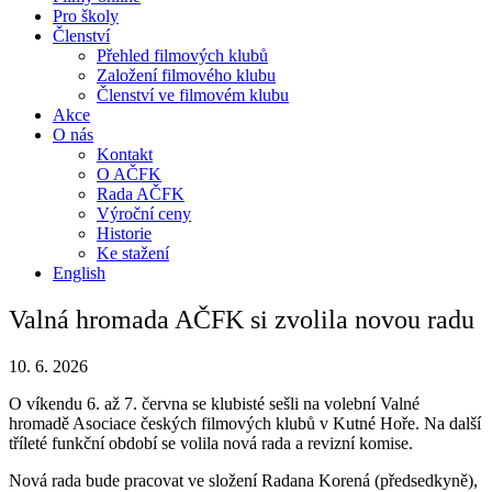
Pro školy
Členství
Přehled filmových klubů
Založení filmového klubu
Členství ve filmovém klubu
Akce
O nás
Kontakt
O AČFK
Rada AČFK
Výroční ceny
Historie
Ke stažení
English
Valná hromada AČFK si zvolila novou radu
10. 6. 2026
O víkendu 6. až 7. června se klubisté sešli na volební Valné
hromadě Asociace českých filmových klubů v Kutné Hoře. Na další
tříleté funkční období se volila nová rada a revizní komise.
Nová rada bude pracovat ve složení Radana Korená (předsedkyně),