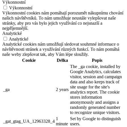
Výkonnostní
Výkonnostní
Výkonnostní cookies nám pomáhají porozumět nákupnímu chování
našich návštěvníků. To nám umožňuje neustále vylepšovat naše
stránky, aby pro vás bylo jejich využívání co nejsnazší a
nejpříjemnější.
Analytické
Analytické
Analytické cookies nám umožňují sledovat souhrnné informace o
návštěvnosti stránek a využívání různých funkcí. To nám pomáhá
naše weby zlepšovat tak, aby Vám lépe sloužily.
Cookie
Délka
Popis
The _ga cookie, installed by
Google Analytics, calculates
visitor, session and campaign
data and also keeps track of
site usage for the site's
_ga
2 years
analytics report. The cookie
stores information
anonymously and assigns a
randomly generated number
to recognize unique visitors.
1
Set by Google to distinguish
_gat_gtag_UA_12963328_4
minute
users.