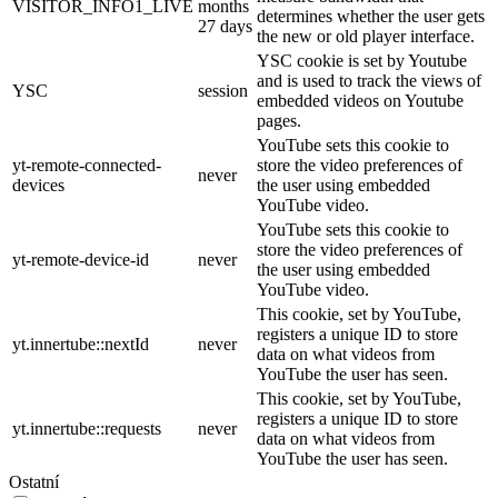
VISITOR_INFO1_LIVE
months
determines whether the user gets
27 days
the new or old player interface.
YSC cookie is set by Youtube
and is used to track the views of
YSC
session
embedded videos on Youtube
pages.
YouTube sets this cookie to
yt-remote-connected-
store the video preferences of
never
devices
the user using embedded
YouTube video.
YouTube sets this cookie to
store the video preferences of
yt-remote-device-id
never
the user using embedded
YouTube video.
This cookie, set by YouTube,
registers a unique ID to store
yt.innertube::nextId
never
data on what videos from
YouTube the user has seen.
This cookie, set by YouTube,
registers a unique ID to store
yt.innertube::requests
never
data on what videos from
YouTube the user has seen.
Ostatní