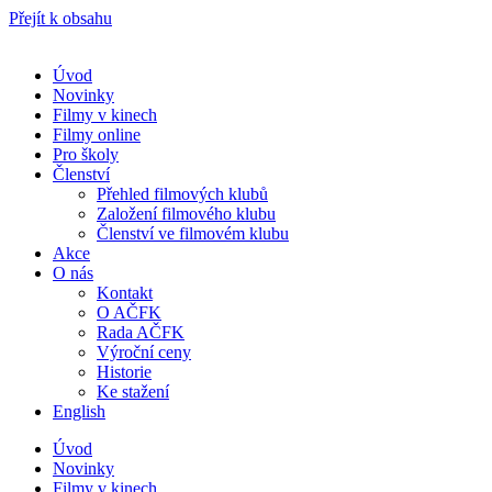
Přejít k obsahu
Úvod
Novinky
Filmy v kinech
Filmy online
Pro školy
Členství
Přehled filmových klubů
Založení filmového klubu
Členství ve filmovém klubu
Akce
O nás
Kontakt
O AČFK
Rada AČFK
Výroční ceny
Historie
Ke stažení
English
Úvod
Novinky
Filmy v kinech