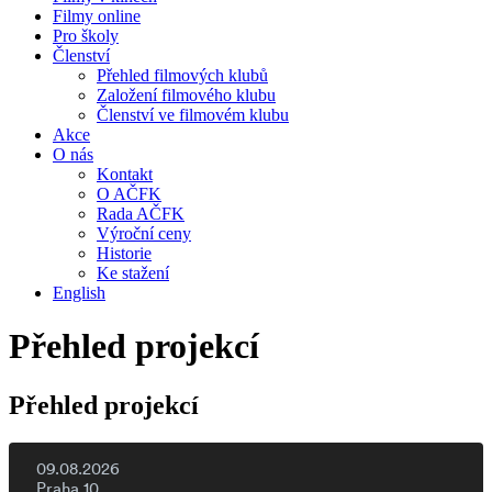
Filmy online
Pro školy
Členství
Přehled filmových klubů
Založení filmového klubu
Členství ve filmovém klubu
Akce
O nás
Kontakt
O AČFK
Rada AČFK
Výroční ceny
Historie
Ke stažení
English
Přehled projekcí
Přehled projekcí
09.08.2026
Praha 10