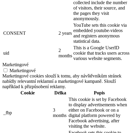
collected include the number
of visitors, their source, and
the pages they visit
anonymously.
YouTube sets this cookie via
embedded youtube-videos
CONSENT
2 years
and registers anonymous
statistical data.
This is a Google UserID
2
uid
cookie that tracks users across
months
various website segments.
Marketingové
Marketingové
Marketingové cookies slouží k tomu, aby návštěvníkům stránek
nabídly relevantní reklamní a marketingové kampaně. Slouží
například k přizpůsobení reklamy.
Cookie
Délka
Popis
This cookie is set by Facebook
to display advertisements when
3
either on Facebook or on a
_fbp
months
digital platform powered by
Facebook advertising, after
visiting the website.
Facebook sets this cookie to