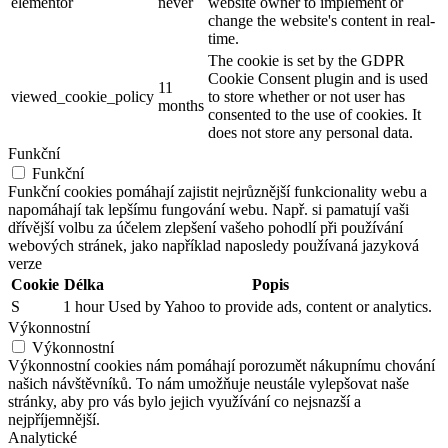
elementor
never
website owner to implement or
change the website's content in real-
time.
The cookie is set by the GDPR
Cookie Consent plugin and is used
11
viewed_cookie_policy
to store whether or not user has
months
consented to the use of cookies. It
does not store any personal data.
Funkční
Funkční
Funkční cookies pomáhají zajistit nejrůznější funkcionality webu a
napomáhají tak lepšímu fungování webu. Např. si pamatují vaši
dřívější volbu za účelem zlepšení vašeho pohodlí při používání
webových stránek, jako například naposledy používaná jazyková
verze
Cookie
Délka
Popis
S
1 hour
Used by Yahoo to provide ads, content or analytics.
Výkonnostní
Výkonnostní
Výkonnostní cookies nám pomáhají porozumět nákupnímu chování
našich návštěvníků. To nám umožňuje neustále vylepšovat naše
stránky, aby pro vás bylo jejich využívání co nejsnazší a
nejpříjemnější.
Analytické