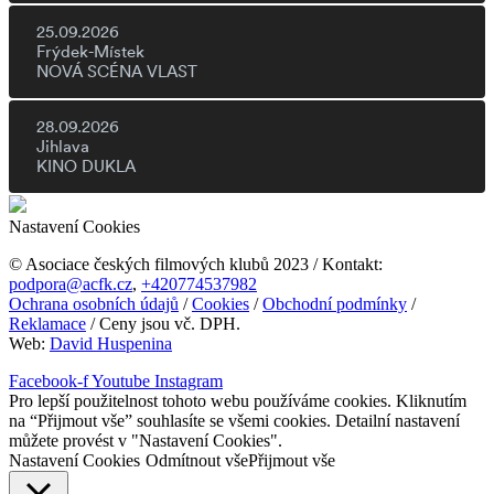
25.09.2026
Frýdek-Místek
NOVÁ SCÉNA VLAST
28.09.2026
Jihlava
KINO DUKLA
Nastavení Cookies
© Asociace českých filmových klubů 2023 / Kontakt:
podpora@acfk.cz
,
+420774537982
Ochrana osobních údajů
/
Cookies
/
Obchodní podmínky
/
Reklamace
/ Ceny jsou vč. DPH.
Web:
David Huspenina
Facebook-f
Youtube
Instagram
Pro lepší použitelnost tohoto webu používáme cookies. Kliknutím
na “Přijmout vše” souhlasíte se všemi cookies. Detailní nastavení
můžete provést v "Nastavení Cookies".
Nastavení Cookies
Odmítnout vše
Přijmout vše