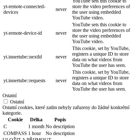
YouTube sets this cookie to
yt-remote-connected-
store the video preferences of
never
devices
the user using embedded
YouTube video.
YouTube sets this cookie to
store the video preferences of
yt-remote-device-id
never
the user using embedded
YouTube video.
This cookie, set by YouTube,
registers a unique ID to store
yt.innertube::nextId
never
data on what videos from
YouTube the user has seen.
This cookie, set by YouTube,
registers a unique ID to store
yt.innertube::requests
never
data on what videos from
YouTube the user has seen.
Ostatní
Ostatní
Ostatní cookies, které zatím nebyly zařazeny do žádné konkrétní
kategorie.
Cookie
Délka
Popis
C
1 month
No description
COMPASS
1 hour
No description
ULOŽIT A PŘIJMOUT