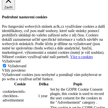
Zavřít
Podrobné nastavení cookies
Pro fungování webových stránek acfk.cz využíváme cookies a další
identifikátory, což jsou malé soubory, které naše stránky pomocí
prohlížeče ukládají do vašeho zařízení nebo z něj čtou. Cookies
dokáží zaznamenat určité specifické informace z vašich návštěv na
webových stránkách. Podle účelu je dělíme na vyžadované (jsou
nutné ke správnému chodu webu) a dále analytické, funční,
marketingové, výkonnostní a ostatní cookies (nutný je váš souhlas).
Některé cookies využívají také naši partneři.
Více o cookies
Vyžadované
Vyžadované
Vždy povoleno
Vyžadované cookies jsou nezbytné a pomáhají vám pohybovat se
po webu a využívat určité funkce.
Cookie
Délka
Popis
Set by the GDPR Cookie Consent
cookielawinfo-
plugin, this cookie is used to record
checkbox-
1 year
the user consent for the cookies in
advertisement
the "Advertisement" category .
This cookie is set by GDPR Cookie