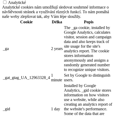
Analytické
Analytické cookies nám umožňují sledovat souhrnné informace o
návštěvnosti stránek a využívání různých funkcí. To nám pomáhá
naše weby zlepšovat tak, aby Vám lépe sloužily.
Cookie
Délka
Popis
The _ga cookie, installed by
Google Analytics, calculates
visitor, session and campaign
data and also keeps track of
site usage for the site's
_ga
2 years
analytics report. The cookie
stores information
anonymously and assigns a
randomly generated number
to recognize unique visitors.
1
Set by Google to distinguish
_gat_gtag_UA_12963328_4
minute
users.
Installed by Google
Analytics, _gid cookie stores
information on how visitors
use a website, while also
creating an analytics report of
_gid
1 day
the website's performance.
Some of the data that are