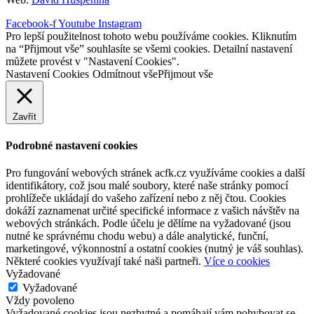
Facebook-f
Youtube
Instagram
Pro lepší použitelnost tohoto webu používáme cookies. Kliknutím
na “Přijmout vše” souhlasíte se všemi cookies. Detailní nastavení
můžete provést v "Nastavení Cookies".
Nastavení Cookies
Odmítnout vše
Přijmout vše
Zavřít
Podrobné nastavení cookies
Pro fungování webových stránek acfk.cz využíváme cookies a další
identifikátory, což jsou malé soubory, které naše stránky pomocí
prohlížeče ukládají do vašeho zařízení nebo z něj čtou. Cookies
dokáží zaznamenat určité specifické informace z vašich návštěv na
webových stránkách. Podle účelu je dělíme na vyžadované (jsou
nutné ke správnému chodu webu) a dále analytické, funční,
marketingové, výkonnostní a ostatní cookies (nutný je váš souhlas).
Některé cookies využívají také naši partneři.
Více o cookies
Vyžadované
Vyžadované
Vždy povoleno
Vyžadované cookies jsou nezbytné a pomáhají vám pohybovat se