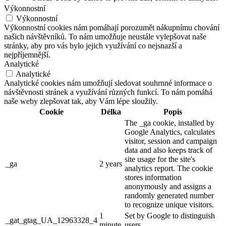
Výkonnostní
Výkonnostní
Výkonnostní cookies nám pomáhají porozumět nákupnímu chování
našich návštěvníků. To nám umožňuje neustále vylepšovat naše
stránky, aby pro vás bylo jejich využívání co nejsnazší a
nejpříjemnější.
Analytické
Analytické
Analytické cookies nám umožňují sledovat souhrnné informace o
návštěvnosti stránek a využívání různých funkcí. To nám pomáhá
naše weby zlepšovat tak, aby Vám lépe sloužily.
Cookie
Délka
Popis
The _ga cookie, installed by
Google Analytics, calculates
visitor, session and campaign
data and also keeps track of
site usage for the site's
_ga
2 years
analytics report. The cookie
stores information
anonymously and assigns a
randomly generated number
to recognize unique visitors.
1
Set by Google to distinguish
_gat_gtag_UA_12963328_4
minute
users.