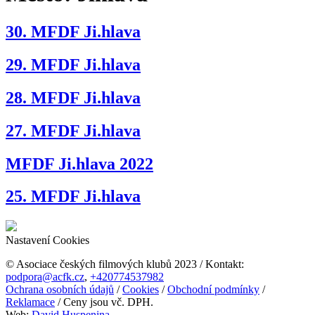
30. MFDF Ji.hlava
29. MFDF Ji.hlava
28. MFDF Ji.hlava
27. MFDF Ji.hlava
MFDF Ji.hlava 2022
25. MFDF Ji.hlava
Nastavení Cookies
© Asociace českých filmových klubů 2023 / Kontakt:
podpora@acfk.cz
,
+420774537982
Ochrana osobních údajů
/
Cookies
/
Obchodní podmínky
/
Reklamace
/ Ceny jsou vč. DPH.
Web:
David Huspenina