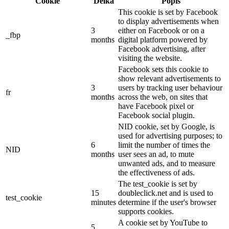
Cookie
Délka
Popis
This cookie is set by Facebook
to display advertisements when
3
either on Facebook or on a
_fbp
months
digital platform powered by
Facebook advertising, after
visiting the website.
Facebook sets this cookie to
show relevant advertisements to
3
users by tracking user behaviour
fr
months
across the web, on sites that
have Facebook pixel or
Facebook social plugin.
NID cookie, set by Google, is
used for advertising purposes; to
6
limit the number of times the
NID
months
user sees an ad, to mute
unwanted ads, and to measure
the effectiveness of ads.
The test_cookie is set by
15
doubleclick.net and is used to
test_cookie
minutes
determine if the user's browser
supports cookies.
A cookie set by YouTube to
5