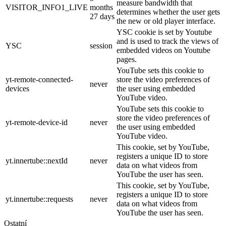
measure bandwidth that
VISITOR_INFO1_LIVE
months
determines whether the user gets
27 days
the new or old player interface.
YSC cookie is set by Youtube
and is used to track the views of
YSC
session
embedded videos on Youtube
pages.
YouTube sets this cookie to
yt-remote-connected-
store the video preferences of
never
devices
the user using embedded
YouTube video.
YouTube sets this cookie to
store the video preferences of
yt-remote-device-id
never
the user using embedded
YouTube video.
This cookie, set by YouTube,
registers a unique ID to store
yt.innertube::nextId
never
data on what videos from
YouTube the user has seen.
This cookie, set by YouTube,
registers a unique ID to store
yt.innertube::requests
never
data on what videos from
YouTube the user has seen.
Ostatní