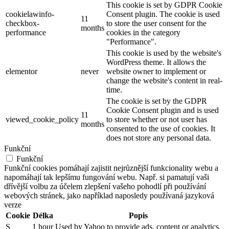
This cookie is set by GDPR Cookie
cookielawinfo-
Consent plugin. The cookie is used
11
checkbox-
to store the user consent for the
months
performance
cookies in the category
"Performance".
This cookie is used by the website's
WordPress theme. It allows the
elementor
never
website owner to implement or
change the website's content in real-
time.
The cookie is set by the GDPR
Cookie Consent plugin and is used
11
viewed_cookie_policy
to store whether or not user has
months
consented to the use of cookies. It
does not store any personal data.
Funkční
Funkční
Funkční cookies pomáhají zajistit nejrůznější funkcionality webu a
napomáhají tak lepšímu fungování webu. Např. si pamatují vaši
dřívější volbu za účelem zlepšení vašeho pohodlí při používání
webových stránek, jako například naposledy používaná jazyková
verze
Cookie
Délka
Popis
S
1 hour
Used by Yahoo to provide ads, content or analytics.