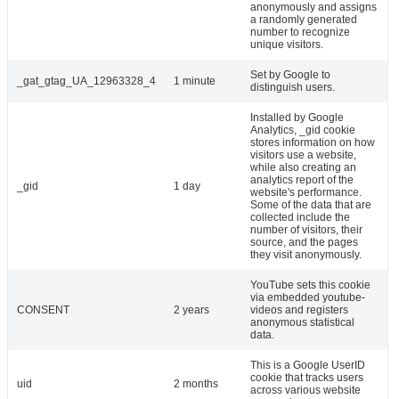
anonymously and assigns
a randomly generated
number to recognize
unique visitors.
Set by Google to
_gat_gtag_UA_12963328_4
1 minute
distinguish users.
Installed by Google
Analytics, _gid cookie
stores information on how
visitors use a website,
while also creating an
analytics report of the
_gid
1 day
website's performance.
Some of the data that are
collected include the
number of visitors, their
source, and the pages
they visit anonymously.
YouTube sets this cookie
via embedded youtube-
CONSENT
2 years
videos and registers
anonymous statistical
data.
This is a Google UserID
cookie that tracks users
uid
2 months
across various website