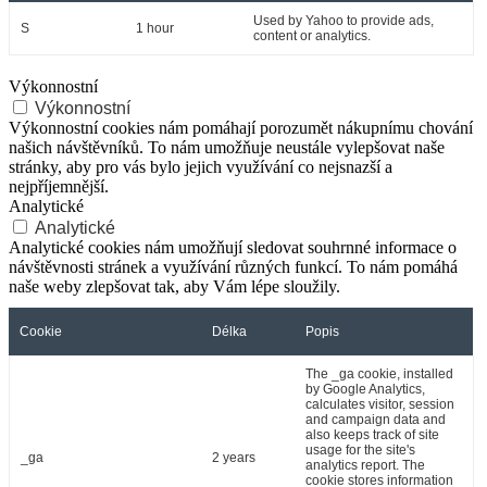
Used by Yahoo to provide ads,
S
1 hour
content or analytics.
Výkonnostní
Výkonnostní
Výkonnostní cookies nám pomáhají porozumět nákupnímu chování
našich návštěvníků. To nám umožňuje neustále vylepšovat naše
stránky, aby pro vás bylo jejich využívání co nejsnazší a
nejpříjemnější.
Analytické
Analytické
Analytické cookies nám umožňují sledovat souhrnné informace o
návštěvnosti stránek a využívání různých funkcí. To nám pomáhá
naše weby zlepšovat tak, aby Vám lépe sloužily.
Cookie
Délka
Popis
The _ga cookie, installed
by Google Analytics,
calculates visitor, session
and campaign data and
also keeps track of site
usage for the site's
_ga
2 years
analytics report. The
cookie stores information