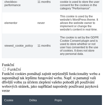
checkbox-
11 months
cookie is used to store the user
performance
consent for the cookies in the
category "Performance".
This cookie is used by the
website's WordPress theme. It
elementor
never
allows the website owner to
implement or change the
website's content in real-time.
The cookie is set by the GDPR
Cookie Consent plugin and is
used to store whether or not
viewed_cookie_policy
11 months
user has consented to the use
of cookies. It does not store
any personal data.
Funkční
Funkční
Funkční cookies pomáhají zajistit nejrůznější funkcionality webu a
napomáhají tak lepšímu fungování webu. Např. si pamatují vaši
dřívější volbu za účelem zlepšení vašeho pohodlí při používání
webových stránek, jako například naposledy používaná jazyková
verze
Cookie
Délka
Popis