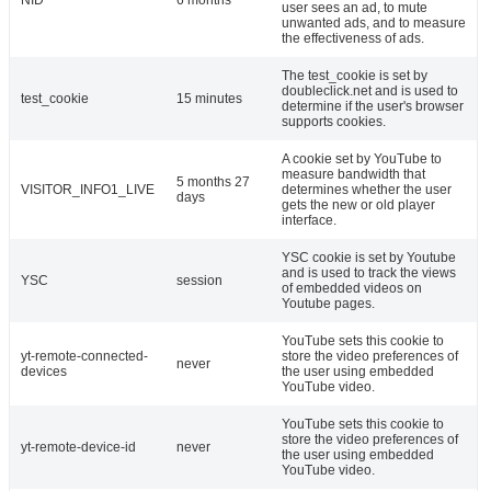
NID
6 months
user sees an ad, to mute
unwanted ads, and to measure
the effectiveness of ads.
The test_cookie is set by
doubleclick.net and is used to
test_cookie
15 minutes
determine if the user's browser
supports cookies.
A cookie set by YouTube to
measure bandwidth that
5 months 27
VISITOR_INFO1_LIVE
determines whether the user
days
gets the new or old player
interface.
YSC cookie is set by Youtube
and is used to track the views
YSC
session
of embedded videos on
Youtube pages.
YouTube sets this cookie to
yt-remote-connected-
store the video preferences of
never
devices
the user using embedded
YouTube video.
YouTube sets this cookie to
store the video preferences of
yt-remote-device-id
never
the user using embedded
YouTube video.