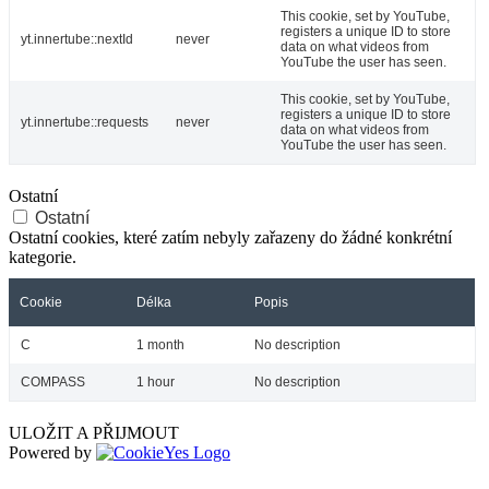
This cookie, set by YouTube,
registers a unique ID to store
yt.innertube::nextId
never
data on what videos from
YouTube the user has seen.
This cookie, set by YouTube,
registers a unique ID to store
yt.innertube::requests
never
data on what videos from
YouTube the user has seen.
Ostatní
Ostatní
Ostatní cookies, které zatím nebyly zařazeny do žádné konkrétní
kategorie.
Cookie
Délka
Popis
C
1 month
No description
COMPASS
1 hour
No description
ULOŽIT A PŘIJMOUT
Powered by