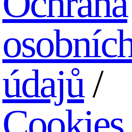
Ochrana
osobníc
údajů
/
Cookies