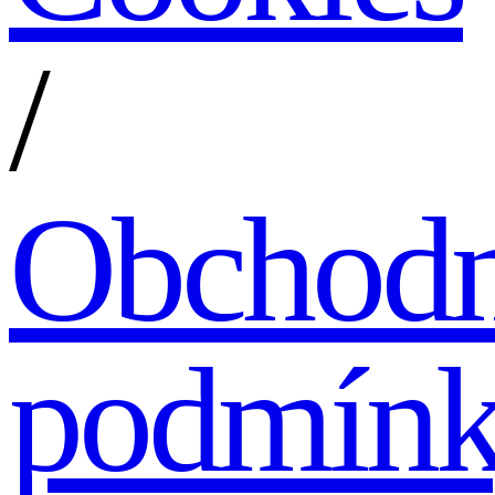
/
Obchodn
podmín