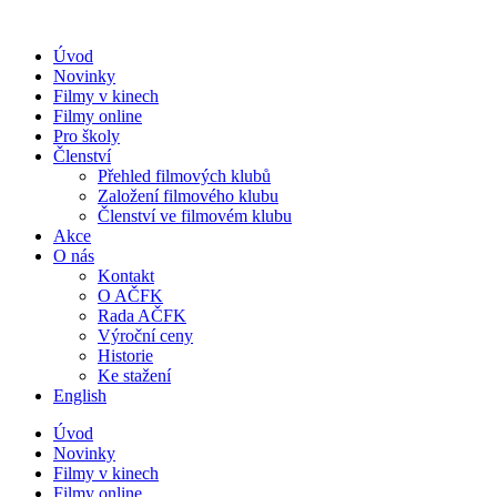
Přejít
k
Úvod
obsahu
Novinky
Filmy v kinech
Filmy online
Pro školy
Členství
Přehled filmových klubů
Založení filmového klubu
Členství ve filmovém klubu
Akce
O nás
Kontakt
O AČFK
Rada AČFK
Výroční ceny
Historie
Ke stažení
English
Úvod
Novinky
Filmy v kinech
Filmy online