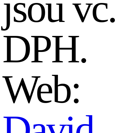
jsou vč.
DPH.
Web:
David