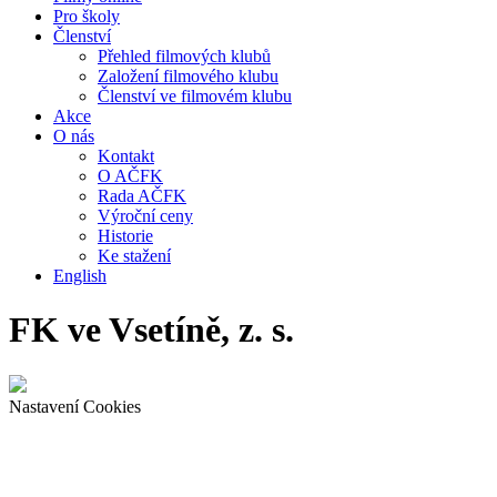
Pro školy
Členství
Přehled filmových klubů
Založení filmového klubu
Členství ve filmovém klubu
Akce
O nás
Kontakt
O AČFK
Rada AČFK
Výroční ceny
Historie
Ke stažení
English
FK ve Vsetíně, z. s.
Nastavení Cookies