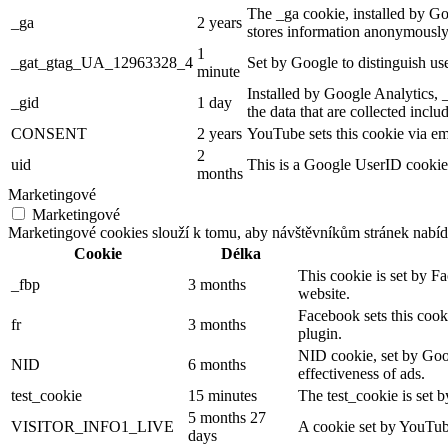
The _ga cookie, installed by Goo
_ga
2 years
stores information anonymously
1
_gat_gtag_UA_12963328_4
Set by Google to distinguish use
minute
Installed by Google Analytics, _
_gid
1 day
the data that are collected incl
CONSENT
2 years
YouTube sets this cookie via em
2
uid
This is a Google UserID cookie 
months
Marketingové
Marketingové
Marketingové cookies slouží k tomu, aby návštěvníkům stránek nabíd
Cookie
Délka
This cookie is set by F
_fbp
3 months
website.
Facebook sets this cook
fr
3 months
plugin.
NID cookie, set by Goog
NID
6 months
effectiveness of ads.
test_cookie
15 minutes
The test_cookie is set b
5 months 27
VISITOR_INFO1_LIVE
A cookie set by YouTube
days