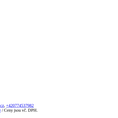
.cz
,
+420774537982
e
/ Ceny jsou vč. DPH.