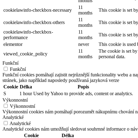
months
11
cookielawinfo-checkbox-necessary
This cookie is set b
months
11
cookielawinfo-checkbox-others
This cookie is set b
months
cookielawinfo-checkbox-
11
This cookie is set 
performance
months
elementor
never
This cookie is used 
11
The cookie is set by
viewed_cookie_policy
months
personal data.
Funkční
Funkční
Funkční cookies pomáhají zajistit nejrůznější funkcionality webu a n
stránek, jako například naposledy používaná jazyková verze
Cookie
Délka
Popis
S
1 hour
Used by Yahoo to provide ads, content or analytics.
Výkonnostní
Výkonnostní
Výkonnostní cookies nám pomáhají porozumět nákupnímu chování našic
Analytické
Analytické
Analytické cookies nám umožňují sledovat souhrnné informace o návš
Cookie
Délka