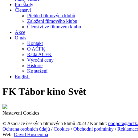
Pro školy
Členství
Přehled filmových klubů
Založení filmového klubu
Členství ve filmovém klubu
Akce
O nás
Kontakt
O AČFK
Rada AČFK
Výroční ceny
Historie
Ke stažení
English
FK Tábor kino Svět
Nastavení Cookies
© Asociace českých filmových klubů 2023 / Kontakt:
podpora@acfk
Ochrana osobních údajů
/
Cookies
/
Obchodní podmínky
/
Reklamac
Web:
David Huspenina