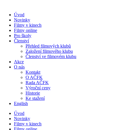
Přejít
k
Úvod
obsahu
Novinky
Filmy v kinech
Filmy online
Pro školy
Členství
Přehled filmových klubů
Založení filmového klubu
Členství ve filmovém klubu
Akce
O nás
Kontakt
O AČFK
Rada AČFK
Výroční ceny
Historie
Ke stažení
English
Úvod
Novinky
Filmy v kinech
Filmy online