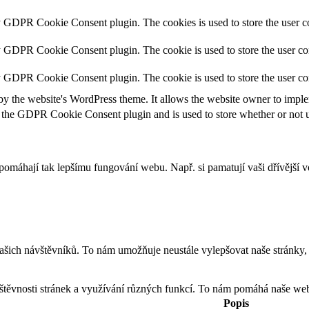
y GDPR Cookie Consent plugin. The cookies is used to store the user co
y GDPR Cookie Consent plugin. The cookie is used to store the user con
by GDPR Cookie Consent plugin. The cookie is used to store the user co
by the website's WordPress theme. It allows the website owner to implem
 the GDPR Cookie Consent plugin and is used to store whether or not us
apomáhají tak lepšímu fungování webu. Např. si pamatují vaši dřívější
h návštěvníků. To nám umožňuje neustále vylepšovat naše stránky, aby
těvnosti stránek a využívání různých funkcí. To nám pomáhá naše weby
Popis