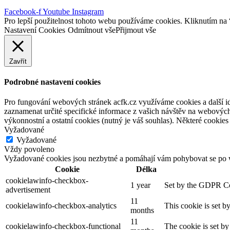
Facebook-f
Youtube
Instagram
Pro lepší použitelnost tohoto webu používáme cookies. Kliknutím na “
Nastavení Cookies
Odmítnout vše
Přijmout vše
Zavřít
Podrobné nastavení cookies
Pro fungování webových stránek acfk.cz využíváme cookies a další ide
zaznamenat určité specifické informace z vašich návštěv na webových
výkonnostní a ostatní cookies (nutný je váš souhlas). Některé cookies 
Vyžadované
Vyžadované
Vždy povoleno
Vyžadované cookies jsou nezbytné a pomáhají vám pohybovat se po w
Cookie
Délka
cookielawinfo-checkbox-
1 year
Set by the GDPR Cook
advertisement
11
cookielawinfo-checkbox-analytics
This cookie is set b
months
11
cookielawinfo-checkbox-functional
The cookie is set by