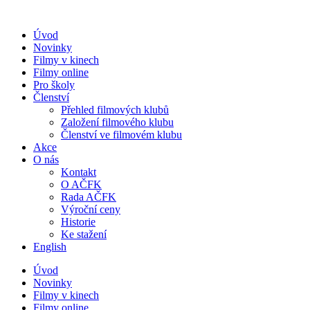
Přejít
k
Úvod
obsahu
Novinky
Filmy v kinech
Filmy online
Pro školy
Členství
Přehled filmových klubů
Založení filmového klubu
Členství ve filmovém klubu
Akce
O nás
Kontakt
O AČFK
Rada AČFK
Výroční ceny
Historie
Ke stažení
English
Úvod
Novinky
Filmy v kinech
Filmy online