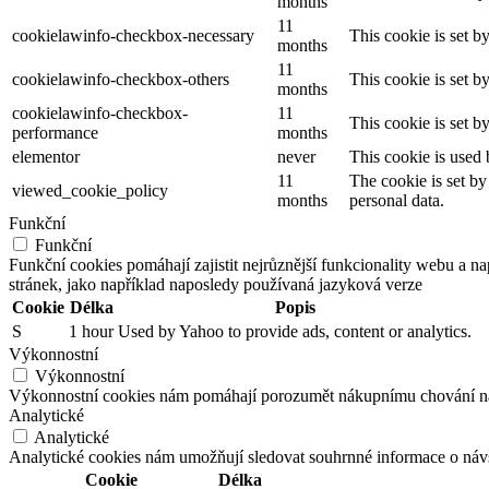
months
11
cookielawinfo-checkbox-necessary
This cookie is set b
months
11
cookielawinfo-checkbox-others
This cookie is set b
months
cookielawinfo-checkbox-
11
This cookie is set 
performance
months
elementor
never
This cookie is used 
11
The cookie is set by
viewed_cookie_policy
months
personal data.
Funkční
Funkční
Funkční cookies pomáhají zajistit nejrůznější funkcionality webu a n
stránek, jako například naposledy používaná jazyková verze
Cookie
Délka
Popis
S
1 hour
Used by Yahoo to provide ads, content or analytics.
Výkonnostní
Výkonnostní
Výkonnostní cookies nám pomáhají porozumět nákupnímu chování našic
Analytické
Analytické
Analytické cookies nám umožňují sledovat souhrnné informace o návš
Cookie
Délka