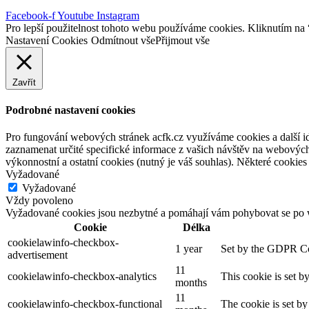
Facebook-f
Youtube
Instagram
Pro lepší použitelnost tohoto webu používáme cookies. Kliknutím na “
Nastavení Cookies
Odmítnout vše
Přijmout vše
Zavřít
Podrobné nastavení cookies
Pro fungování webových stránek acfk.cz využíváme cookies a další ide
zaznamenat určité specifické informace z vašich návštěv na webových
výkonnostní a ostatní cookies (nutný je váš souhlas). Některé cookies 
Vyžadované
Vyžadované
Vždy povoleno
Vyžadované cookies jsou nezbytné a pomáhají vám pohybovat se po w
Cookie
Délka
cookielawinfo-checkbox-
1 year
Set by the GDPR Cook
advertisement
11
cookielawinfo-checkbox-analytics
This cookie is set b
months
11
cookielawinfo-checkbox-functional
The cookie is set by