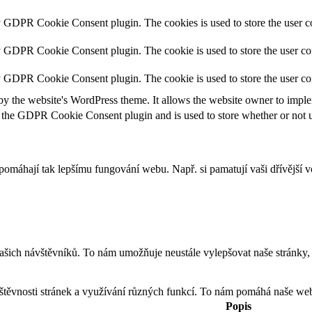
y GDPR Cookie Consent plugin. The cookies is used to store the user co
y GDPR Cookie Consent plugin. The cookie is used to store the user con
by GDPR Cookie Consent plugin. The cookie is used to store the user co
by the website's WordPress theme. It allows the website owner to implem
 the GDPR Cookie Consent plugin and is used to store whether or not us
apomáhají tak lepšímu fungování webu. Např. si pamatují vaši dřívější
h návštěvníků. To nám umožňuje neustále vylepšovat naše stránky, aby
těvnosti stránek a využívání různých funkcí. To nám pomáhá naše weby
Popis