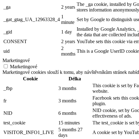
The _ga cookie, installed by Goo
_ga
2 years
stores information anonymously
1
_gat_gtag_UA_12963328_4
Set by Google to distinguish use
minute
Installed by Google Analytics, _
_gid
1 day
the data that are collected incl
CONSENT
2 years
YouTube sets this cookie via em
2
uid
This is a Google UserID cookie 
months
Marketingové
Marketingové
Marketingové cookies slouží k tomu, aby návštěvníkům stránek nabíd
Cookie
Délka
This cookie is set by F
_fbp
3 months
website.
Facebook sets this cook
fr
3 months
plugin.
NID cookie, set by Goog
NID
6 months
effectiveness of ads.
test_cookie
15 minutes
The test_cookie is set b
5 months 27
VISITOR_INFO1_LIVE
A cookie set by YouTube
days