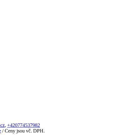
.cz
,
+420774537982
e
/ Ceny jsou vč. DPH.