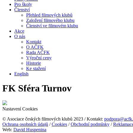
Pro školy
Členství
Přehled filmových klubů
Založení filmového klubu
Členství ve filmovém klubu
Akce
O nás
Kontakt
O AČFK
Rada AČFK
Výroční ceny
Historie
Ke stažení
English
FK Sféra Turnov
Nastavení Cookies
© Asociace českých filmových klubů 2023 / Kontakt:
podpora@acfk
Ochrana osobních údajů
/
Cookies
/
Obchodní podmínky
/
Reklamac
Web:
David Huspenina