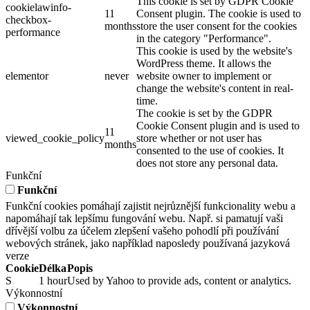
This cookie is set by GDPR Cookie
cookielawinfo-
11
Consent plugin. The cookie is used to
checkbox-
months
store the user consent for the cookies
performance
in the category "Performance".
This cookie is used by the website's
WordPress theme. It allows the
elementor
never
website owner to implement or
change the website's content in real-
time.
The cookie is set by the GDPR
Cookie Consent plugin and is used to
11
viewed_cookie_policy
store whether or not user has
months
consented to the use of cookies. It
does not store any personal data.
Funkční
Funkční
Funkční cookies pomáhají zajistit nejrůznější funkcionality webu a
napomáhají tak lepšímu fungování webu. Např. si pamatují vaši
dřívější volbu za účelem zlepšení vašeho pohodlí při používání
webových stránek, jako například naposledy používaná jazyková
verze
Cookie
Délka
Popis
S
1 hour
Used by Yahoo to provide ads, content or analytics.
Výkonnostní
Výkonnostní