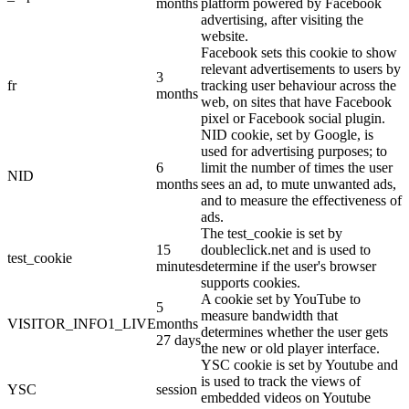
months
platform powered by Facebook
advertising, after visiting the
website.
Facebook sets this cookie to show
relevant advertisements to users by
3
fr
tracking user behaviour across the
months
web, on sites that have Facebook
pixel or Facebook social plugin.
NID cookie, set by Google, is
used for advertising purposes; to
6
limit the number of times the user
NID
months
sees an ad, to mute unwanted ads,
and to measure the effectiveness of
ads.
The test_cookie is set by
15
doubleclick.net and is used to
test_cookie
minutes
determine if the user's browser
supports cookies.
A cookie set by YouTube to
5
measure bandwidth that
VISITOR_INFO1_LIVE
months
determines whether the user gets
27 days
the new or old player interface.
YSC cookie is set by Youtube and
is used to track the views of
YSC
session
embedded videos on Youtube