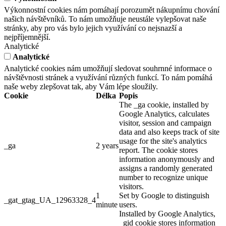
Výkonnostní cookies nám pomáhají porozumět nákupnímu chování
našich návštěvníků. To nám umožňuje neustále vylepšovat naše
stránky, aby pro vás bylo jejich využívání co nejsnazší a
nejpříjemnější.
Analytické
Analytické
Analytické cookies nám umožňují sledovat souhrnné informace o
návštěvnosti stránek a využívání různých funkcí. To nám pomáhá
naše weby zlepšovat tak, aby Vám lépe sloužily.
Cookie
Délka
Popis
The _ga cookie, installed by
Google Analytics, calculates
visitor, session and campaign
data and also keeps track of site
usage for the site's analytics
_ga
2 years
report. The cookie stores
information anonymously and
assigns a randomly generated
number to recognize unique
visitors.
1
Set by Google to distinguish
_gat_gtag_UA_12963328_4
minute
users.
Installed by Google Analytics,
_gid cookie stores information