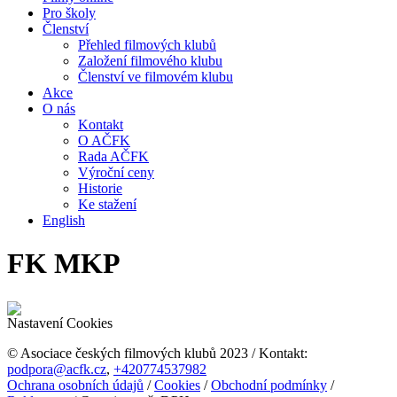
Pro školy
Členství
Přehled filmových klubů
Založení filmového klubu
Členství ve filmovém klubu
Akce
O nás
Kontakt
O AČFK
Rada AČFK
Výroční ceny
Historie
Ke stažení
English
FK MKP
Nastavení Cookies
© Asociace českých filmových klubů 2023 / Kontakt:
podpora@acfk.cz
,
+420774537982
Ochrana osobních údajů
/
Cookies
/
Obchodní podmínky
/