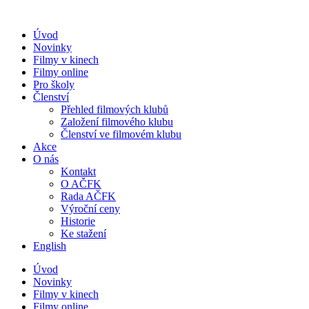
Přejít
k
Úvod
obsahu
Novinky
Filmy v kinech
Filmy online
Pro školy
Členství
Přehled filmových klubů
Založení filmového klubu
Členství ve filmovém klubu
Akce
O nás
Kontakt
O AČFK
Rada AČFK
Výroční ceny
Historie
Ke stažení
English
Úvod
Novinky
Filmy v kinech
Filmy online