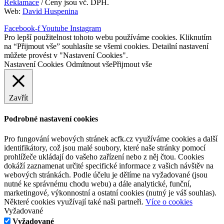
Reklamace
/ Ceny jsou vč. DPH.
Web:
David Huspenina
Facebook-f
Youtube
Instagram
Pro lepší použitelnost tohoto webu používáme cookies. Kliknutím
na “Přijmout vše” souhlasíte se všemi cookies. Detailní nastavení
můžete provést v "Nastavení Cookies".
Nastavení Cookies
Odmítnout vše
Přijmout vše
Zavřít
Podrobné nastavení cookies
Pro fungování webových stránek acfk.cz využíváme cookies a další
identifikátory, což jsou malé soubory, které naše stránky pomocí
prohlížeče ukládají do vašeho zařízení nebo z něj čtou. Cookies
dokáží zaznamenat určité specifické informace z vašich návštěv na
webových stránkách. Podle účelu je dělíme na vyžadované (jsou
nutné ke správnému chodu webu) a dále analytické, funční,
marketingové, výkonnostní a ostatní cookies (nutný je váš souhlas).
Některé cookies využívají také naši partneři.
Více o cookies
Vyžadované
Vyžadované