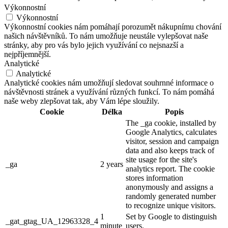
Výkonnostní
Výkonnostní
Výkonnostní cookies nám pomáhají porozumět nákupnímu chování
našich návštěvníků. To nám umožňuje neustále vylepšovat naše
stránky, aby pro vás bylo jejich využívání co nejsnazší a
nejpříjemnější.
Analytické
Analytické
Analytické cookies nám umožňují sledovat souhrnné informace o
návštěvnosti stránek a využívání různých funkcí. To nám pomáhá
naše weby zlepšovat tak, aby Vám lépe sloužily.
Cookie
Délka
Popis
The _ga cookie, installed by
Google Analytics, calculates
visitor, session and campaign
data and also keeps track of
site usage for the site's
_ga
2 years
analytics report. The cookie
stores information
anonymously and assigns a
randomly generated number
to recognize unique visitors.
1
Set by Google to distinguish
_gat_gtag_UA_12963328_4
minute
users.