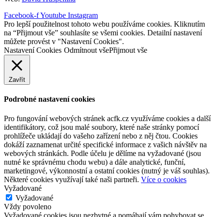
Facebook-f
Youtube
Instagram
Pro lepší použitelnost tohoto webu používáme cookies. Kliknutím
na “Přijmout vše” souhlasíte se všemi cookies. Detailní nastavení
můžete provést v "Nastavení Cookies".
Nastavení Cookies
Odmítnout vše
Přijmout vše
Zavřít
Podrobné nastavení cookies
Pro fungování webových stránek acfk.cz využíváme cookies a další
identifikátory, což jsou malé soubory, které naše stránky pomocí
prohlížeče ukládají do vašeho zařízení nebo z něj čtou. Cookies
dokáží zaznamenat určité specifické informace z vašich návštěv na
webových stránkách. Podle účelu je dělíme na vyžadované (jsou
nutné ke správnému chodu webu) a dále analytické, funční,
marketingové, výkonnostní a ostatní cookies (nutný je váš souhlas).
Některé cookies využívají také naši partneři.
Více o cookies
Vyžadované
Vyžadované
Vždy povoleno
Vyžadované cookies jsou nezbytné a pomáhají vám pohybovat se