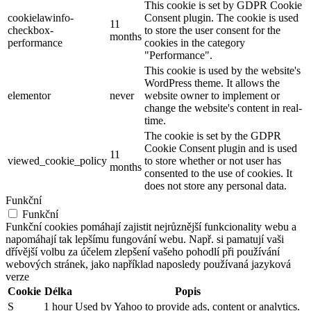
This cookie is set by GDPR Cookie
cookielawinfo-
Consent plugin. The cookie is used
11
checkbox-
to store the user consent for the
months
performance
cookies in the category
"Performance".
This cookie is used by the website's
WordPress theme. It allows the
elementor
never
website owner to implement or
change the website's content in real-
time.
The cookie is set by the GDPR
Cookie Consent plugin and is used
11
viewed_cookie_policy
to store whether or not user has
months
consented to the use of cookies. It
does not store any personal data.
Funkční
Funkční
Funkční cookies pomáhají zajistit nejrůznější funkcionality webu a
napomáhají tak lepšímu fungování webu. Např. si pamatují vaši
dřívější volbu za účelem zlepšení vašeho pohodlí při používání
webových stránek, jako například naposledy používaná jazyková
verze
Cookie
Délka
Popis
S
1 hour
Used by Yahoo to provide ads, content or analytics.