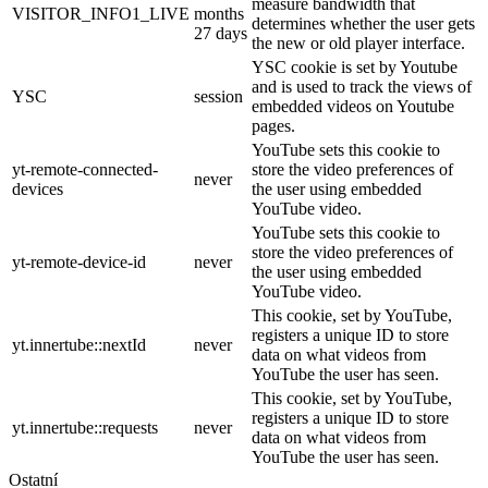
measure bandwidth that
VISITOR_INFO1_LIVE
months
determines whether the user gets
27 days
the new or old player interface.
YSC cookie is set by Youtube
and is used to track the views of
YSC
session
embedded videos on Youtube
pages.
YouTube sets this cookie to
yt-remote-connected-
store the video preferences of
never
devices
the user using embedded
YouTube video.
YouTube sets this cookie to
store the video preferences of
yt-remote-device-id
never
the user using embedded
YouTube video.
This cookie, set by YouTube,
registers a unique ID to store
yt.innertube::nextId
never
data on what videos from
YouTube the user has seen.
This cookie, set by YouTube,
registers a unique ID to store
yt.innertube::requests
never
data on what videos from
YouTube the user has seen.
Ostatní