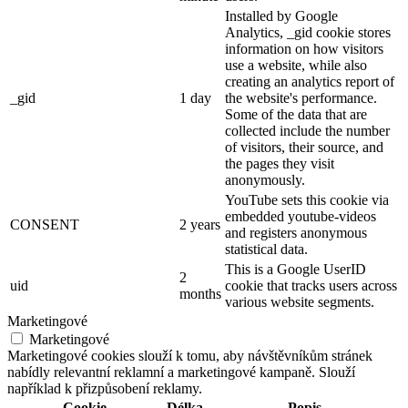
Installed by Google
Analytics, _gid cookie stores
information on how visitors
use a website, while also
creating an analytics report of
_gid
1 day
the website's performance.
Some of the data that are
collected include the number
of visitors, their source, and
the pages they visit
anonymously.
YouTube sets this cookie via
embedded youtube-videos
CONSENT
2 years
and registers anonymous
statistical data.
This is a Google UserID
2
uid
cookie that tracks users across
months
various website segments.
Marketingové
Marketingové
Marketingové cookies slouží k tomu, aby návštěvníkům stránek
nabídly relevantní reklamní a marketingové kampaně. Slouží
například k přizpůsobení reklamy.
Cookie
Délka
Popis