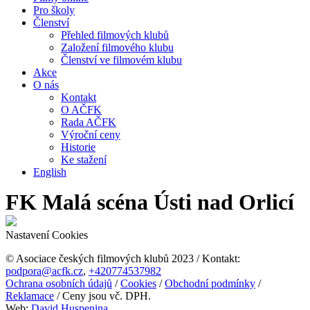
Pro školy
Členství
Přehled filmových klubů
Založení filmového klubu
Členství ve filmovém klubu
Akce
O nás
Kontakt
O AČFK
Rada AČFK
Výroční ceny
Historie
Ke stažení
English
FK Malá scéna Ústi nad Orlicí
Nastavení Cookies
© Asociace českých filmových klubů 2023 / Kontakt:
podpora@acfk.cz
,
+420774537982
Ochrana osobních údajů
/
Cookies
/
Obchodní podmínky
/
Reklamace
/ Ceny jsou vč. DPH.
Web:
David Huspenina