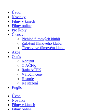
Přejít
k
Úvod
obsahu
Novinky
Filmy v kinech
Filmy online
Pro školy
Členství
Přehled filmových klubů
Založení filmového klubu
Členství ve filmovém klubu
Akce
O nás
Kontakt
O AČFK
Rada AČFK
Výroční ceny
Historie
Ke stažení
English
Úvod
Novinky
Filmy v kinech
Filmy online