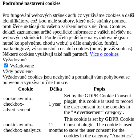
Podrobné nastavení cookies
Pro fungování webových stránek acfk.cz využíváme cookies a další
identifikátory, což jsou malé soubory, které naše stránky pomocí
prohlížeče ukládají do vašeho zařízení nebo z něj čtou. Cookies
dokáží zaznamenat určité specifické informace z vašich návštěv na
webových stránkách. Podle účelu je dělíme na vyžadované (jsou
nutné ke správnému chodu webu) a dále analytické, funční,
marketingové, výkonnostní a ostatní cookies (nutný je váš souhlas).
Některé cookies využívají také naši partneři.
Více o cookies
Vyžadované
Vyžadované
Vždy povoleno
Vyžadované cookies jsou nezbytné a pomáhají vám pohybovat se
po webu a využívat určité funkce.
Cookie
Délka
Popis
Set by the GDPR Cookie Consent
cookielawinfo-
plugin, this cookie is used to record
checkbox-
1 year
the user consent for the cookies in
advertisement
the "Advertisement" category .
This cookie is set by GDPR Cookie
cookielawinfo-
11
Consent plugin. The cookie is used
checkbox-analytics
months
to store the user consent for the
cookies in the category "Analytics".