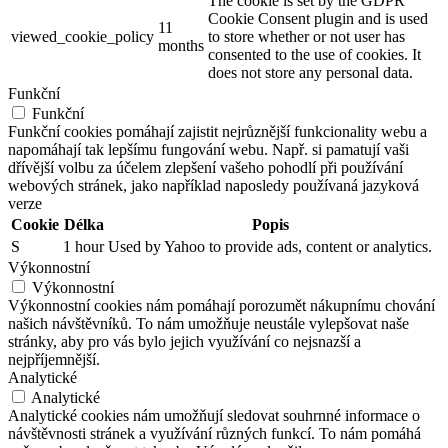
The cookie is set by the GDPR
Cookie Consent plugin and is used
11
viewed_cookie_policy
to store whether or not user has
months
consented to the use of cookies. It
does not store any personal data.
Funkční
Funkční
Funkční cookies pomáhají zajistit nejrůznější funkcionality webu a
napomáhají tak lepšímu fungování webu. Např. si pamatují vaši
dřívější volbu za účelem zlepšení vašeho pohodlí při používání
webových stránek, jako například naposledy používaná jazyková
verze
Cookie
Délka
Popis
S
1 hour
Used by Yahoo to provide ads, content or analytics.
Výkonnostní
Výkonnostní
Výkonnostní cookies nám pomáhají porozumět nákupnímu chování
našich návštěvníků. To nám umožňuje neustále vylepšovat naše
stránky, aby pro vás bylo jejich využívání co nejsnazší a
nejpříjemnější.
Analytické
Analytické
Analytické cookies nám umožňují sledovat souhrnné informace o
návštěvnosti stránek a využívání různých funkcí. To nám pomáhá