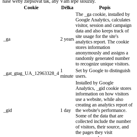
naše weby zlepšovat tak, aby Vám lépe sloužily.
Cookie
Délka
Popis
The _ga cookie, installed by
Google Analytics, calculates
visitor, session and campaign
data and also keeps track of
site usage for the site's
_ga
2 years
analytics report. The cookie
stores information
anonymously and assigns a
randomly generated number
to recognize unique visitors.
1
Set by Google to distinguish
_gat_gtag_UA_12963328_4
minute
users.
Installed by Google
Analytics, _gid cookie stores
information on how visitors
use a website, while also
creating an analytics report of
_gid
1 day
the website's performance.
Some of the data that are
collected include the number
of visitors, their source, and
the pages they visit