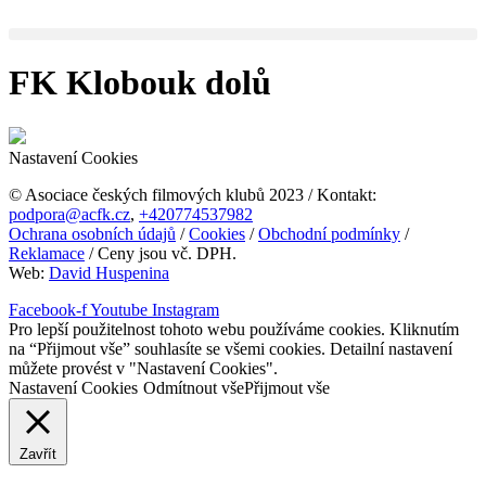
Přejít
k
obsahu
FK Klobouk dolů
Nastavení Cookies
© Asociace českých filmových klubů 2023 / Kontakt:
podpora@acfk.cz
,
+420774537982
Ochrana osobních údajů
/
Cookies
/
Obchodní podmínky
/
Reklamace
/ Ceny jsou vč. DPH.
Web:
David Huspenina
Facebook-f
Youtube
Instagram
Pro lepší použitelnost tohoto webu používáme cookies. Kliknutím
na “Přijmout vše” souhlasíte se všemi cookies. Detailní nastavení
můžete provést v "Nastavení Cookies".
Nastavení Cookies
Odmítnout vše
Přijmout vše
Zavřít