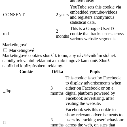
anonymously.
YouTube sets this cookie via
embedded youtube-videos
CONSENT
2 years
and registers anonymous
statistical data.
This is a Google UserID
2
uid
cookie that tracks users across
months
various website segments.
Marketingové
Marketingové
Marketingové cookies slouží k tomu, aby návštěvníkům stránek
nabídly relevantní reklamní a marketingové kampaně. Slouží
například k přizpůsobení reklamy.
Cookie
Délka
Popis
This cookie is set by Facebook
to display advertisements when
3
either on Facebook or on a
_fbp
months
digital platform powered by
Facebook advertising, after
visiting the website.
Facebook sets this cookie to
show relevant advertisements to
3
users by tracking user behaviour
fr
months
across the web, on sites that