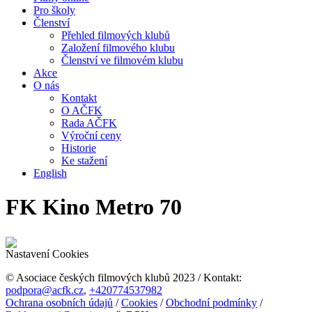
Pro školy
Členství
Přehled filmových klubů
Založení filmového klubu
Členství ve filmovém klubu
Akce
O nás
Kontakt
O AČFK
Rada AČFK
Výroční ceny
Historie
Ke stažení
English
FK Kino Metro 70
Nastavení Cookies
© Asociace českých filmových klubů 2023 / Kontakt:
podpora@acfk.cz
,
+420774537982
Ochrana osobních údajů
/
Cookies
/
Obchodní podmínky
/