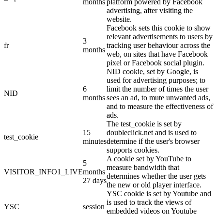
months
platform powered by Facebook
advertising, after visiting the
website.
Facebook sets this cookie to show
relevant advertisements to users by
3
fr
tracking user behaviour across the
months
web, on sites that have Facebook
pixel or Facebook social plugin.
NID cookie, set by Google, is
used for advertising purposes; to
6
limit the number of times the user
NID
months
sees an ad, to mute unwanted ads,
and to measure the effectiveness of
ads.
The test_cookie is set by
15
doubleclick.net and is used to
test_cookie
minutes
determine if the user's browser
supports cookies.
A cookie set by YouTube to
5
measure bandwidth that
VISITOR_INFO1_LIVE
months
determines whether the user gets
27 days
the new or old player interface.
YSC cookie is set by Youtube and
is used to track the views of
YSC
session
embedded videos on Youtube