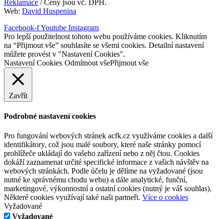
Reklamace
/ Ceny jsou vč. DPH.
Web:
David Huspenina
Facebook-f
Youtube
Instagram
Pro lepší použitelnost tohoto webu používáme cookies. Kliknutím
na “Přijmout vše” souhlasíte se všemi cookies. Detailní nastavení
můžete provést v "Nastavení Cookies".
Nastavení Cookies
Odmítnout vše
Přijmout vše
Zavřít
Podrobné nastavení cookies
Pro fungování webových stránek acfk.cz využíváme cookies a další
identifikátory, což jsou malé soubory, které naše stránky pomocí
prohlížeče ukládají do vašeho zařízení nebo z něj čtou. Cookies
dokáží zaznamenat určité specifické informace z vašich návštěv na
webových stránkách. Podle účelu je dělíme na vyžadované (jsou
nutné ke správnému chodu webu) a dále analytické, funční,
marketingové, výkonnostní a ostatní cookies (nutný je váš souhlas).
Některé cookies využívají také naši partneři.
Více o cookies
Vyžadované
Vyžadované