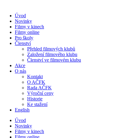
Přejít
k
Úvod
obsahu
Novinky
Filmy v kinech
Filmy online
Pro školy
Členství
Přehled filmových klubů
Založení filmového klubu
Členství ve filmovém klubu
Akce
O nás
Kontakt
O AČFK
Rada AČFK
Výroční ceny
Historie
Ke stažení
English
Úvod
Novinky
Filmy v kinech
Filmy online