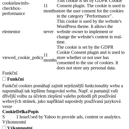
This cookie is set by GDPR Cookie
cookielawinfo-
11
Consent plugin. The cookie is used to
checkbox-
months
store the user consent for the cookies
performance
in the category "Performance".
This cookie is used by the website's
WordPress theme. It allows the
elementor
never
website owner to implement or
change the website's content in real-
time.
The cookie is set by the GDPR
Cookie Consent plugin and is used to
11
viewed_cookie_policy
store whether or not user has
months
consented to the use of cookies. It
does not store any personal data.
Funkční
Funkční
Funkční cookies pomáhají zajistit nejrůznější funkcionality webu a
napomáhají tak lepšímu fungování webu. Např. si pamatují vaši
dřívější volbu za účelem zlepšení vašeho pohodlí při používání
webových stránek, jako například naposledy používaná jazyková
verze
Cookie
Délka
Popis
S
1 hour
Used by Yahoo to provide ads, content or analytics.
Výkonnostní
Výkonnostní