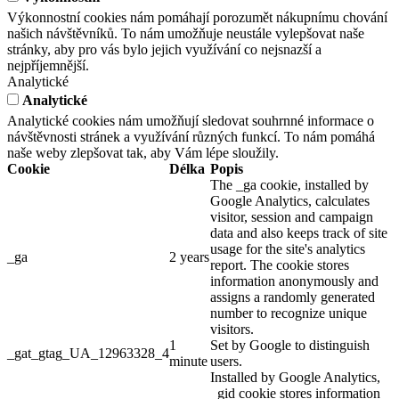
Výkonnostní cookies nám pomáhají porozumět nákupnímu chování
našich návštěvníků. To nám umožňuje neustále vylepšovat naše
stránky, aby pro vás bylo jejich využívání co nejsnazší a
nejpříjemnější.
Analytické
Analytické
Analytické cookies nám umožňují sledovat souhrnné informace o
návštěvnosti stránek a využívání různých funkcí. To nám pomáhá
naše weby zlepšovat tak, aby Vám lépe sloužily.
Cookie
Délka
Popis
The _ga cookie, installed by
Google Analytics, calculates
visitor, session and campaign
data and also keeps track of site
usage for the site's analytics
_ga
2 years
report. The cookie stores
information anonymously and
assigns a randomly generated
number to recognize unique
visitors.
1
Set by Google to distinguish
_gat_gtag_UA_12963328_4
minute
users.
Installed by Google Analytics,
_gid cookie stores information