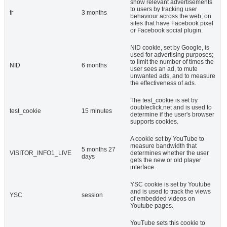
show relevant advertisements
to users by tracking user
fr
3 months
behaviour across the web, on
sites that have Facebook pixel
or Facebook social plugin.
NID cookie, set by Google, is
used for advertising purposes;
to limit the number of times the
NID
6 months
user sees an ad, to mute
unwanted ads, and to measure
the effectiveness of ads.
The test_cookie is set by
doubleclick.net and is used to
test_cookie
15 minutes
determine if the user's browser
supports cookies.
A cookie set by YouTube to
measure bandwidth that
5 months 27
VISITOR_INFO1_LIVE
determines whether the user
days
gets the new or old player
interface.
YSC cookie is set by Youtube
and is used to track the views
YSC
session
of embedded videos on
Youtube pages.
YouTube sets this cookie to