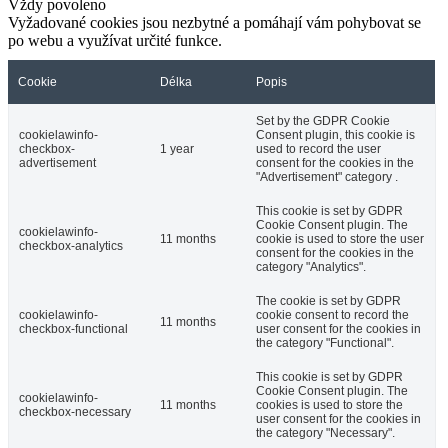
Vždy povoleno
Vyžadované cookies jsou nezbytné a pomáhají vám pohybovat se
po webu a využívat určité funkce.
Cookie
Délka
Popis
Set by the GDPR Cookie
cookielawinfo-
Consent plugin, this cookie is
checkbox-
1 year
used to record the user
advertisement
consent for the cookies in the
"Advertisement" category .
This cookie is set by GDPR
Cookie Consent plugin. The
cookielawinfo-
11 months
cookie is used to store the user
checkbox-analytics
consent for the cookies in the
category "Analytics".
The cookie is set by GDPR
cookielawinfo-
cookie consent to record the
11 months
checkbox-functional
user consent for the cookies in
the category "Functional".
This cookie is set by GDPR
Cookie Consent plugin. The
cookielawinfo-
11 months
cookies is used to store the
checkbox-necessary
user consent for the cookies in
the category "Necessary".