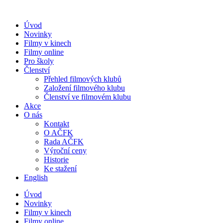
Přejít
k
Úvod
obsahu
Novinky
Filmy v kinech
Filmy online
Pro školy
Členství
Přehled filmových klubů
Založení filmového klubu
Členství ve filmovém klubu
Akce
O nás
Kontakt
O AČFK
Rada AČFK
Výroční ceny
Historie
Ke stažení
English
Úvod
Novinky
Filmy v kinech
Filmy online