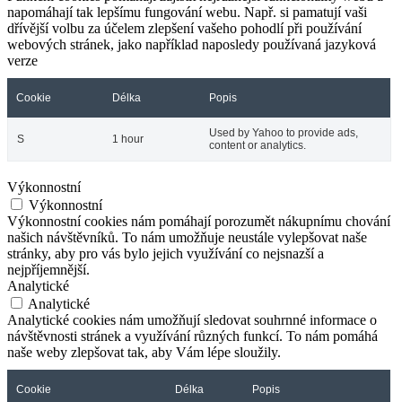
napomáhají tak lepšímu fungování webu. Např. si pamatují vaši
dřívější volbu za účelem zlepšení vašeho pohodlí při používání
webových stránek, jako například naposledy používaná jazyková
verze
Cookie
Délka
Popis
Used by Yahoo to provide ads,
S
1 hour
content or analytics.
Výkonnostní
Výkonnostní
Výkonnostní cookies nám pomáhají porozumět nákupnímu chování
našich návštěvníků. To nám umožňuje neustále vylepšovat naše
stránky, aby pro vás bylo jejich využívání co nejsnazší a
nejpříjemnější.
Analytické
Analytické
Analytické cookies nám umožňují sledovat souhrnné informace o
návštěvnosti stránek a využívání různých funkcí. To nám pomáhá
naše weby zlepšovat tak, aby Vám lépe sloužily.
Cookie
Délka
Popis