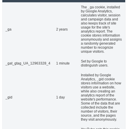
The _ga cookie, installed
by Google Analytics,
calculates visitor, session
and campaign data and
also keeps track of site
usage for the site's
_ga
2 years
analytics report. The
cookie stores information
anonymously and assigns
a randomly generated
number to recognize
unique visitors.
Set by Google to
_gat_gtag_UA_12963328_4
1 minute
distinguish users.
Installed by Google
Analytics, _gid cookie
stores information on how
visitors use a website,
while also creating an
analytics report of the
_gid
1 day
website's performance.
Some of the data that are
collected include the
number of visitors, their
source, and the pages
they visit anonymously.