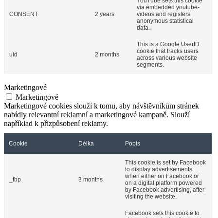
YouTube sets this cookie
via embedded youtube-
CONSENT
2 years
videos and registers
anonymous statistical
data.
This is a Google UserID
cookie that tracks users
uid
2 months
across various website
segments.
Marketingové
Marketingové
Marketingové cookies slouží k tomu, aby návštěvníkům stránek
nabídly relevantní reklamní a marketingové kampaně. Slouží
například k přizpůsobení reklamy.
Cookie
Délka
Popis
This cookie is set by Facebook
to display advertisements
when either on Facebook or
_fbp
3 months
on a digital platform powered
by Facebook advertising, after
visiting the website.
Facebook sets this cookie to