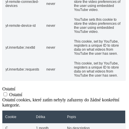
yt-remote-connected-
store the video preferences of
never
devices
the user using embedded
YouTube video.
YouTube sets this cookie to
store the video preferences of
yt-remote-device-id
never
the user using embedded
YouTube video.
This cookie, set by YouTube,
registers a unique ID to store
yt.innertube::nextId
never
data on what videos from
YouTube the user has seen.
This cookie, set by YouTube,
registers a unique ID to store
yt.innertube::requests
never
data on what videos from
YouTube the user has seen.
Ostatní
Ostatní
Ostatní cookies, které zatím nebyly zařazeny do žádné konkrétní
kategorie.
Cookie
Délka
Popis
C
1 month
No description