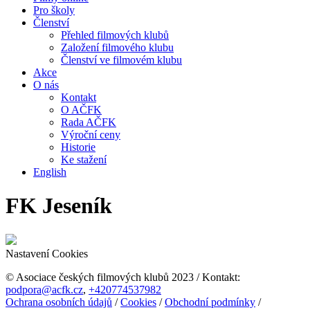
Pro školy
Členství
Přehled filmových klubů
Založení filmového klubu
Členství ve filmovém klubu
Akce
O nás
Kontakt
O AČFK
Rada AČFK
Výroční ceny
Historie
Ke stažení
English
FK Jeseník
Nastavení Cookies
© Asociace českých filmových klubů 2023 / Kontakt:
podpora@acfk.cz
,
+420774537982
Ochrana osobních údajů
/
Cookies
/
Obchodní podmínky
/