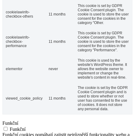
This cookie is set by GDPR
Cookie Consent plugin. The
cookielawinfo-
11 months
cookie is used to store the user
checkbox-others
consent for the cookies in the
category "Other.
This cookie is set by GDPR
cookielawinfo-
Cookie Consent plugin. The
checkbox-
11 months
cookie is used to store the user
performance
consent for the cookies in the
category "Performance".
This cookie is used by the
website's WordPress theme. It
elementor
never
allows the website owner to
implement or change the
website's content in real-time.
The cookie is set by the GDPR
Cookie Consent plugin and is
used to store whether or not
viewed_cookie_policy
11 months
user has consented to the use
of cookies. It does not store
any personal data.
Funkční
Funkční
Funkční cookies pomáhají zajistit nejrůznější funkcionality webu a