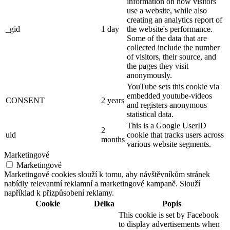
information on how visitors
use a website, while also
creating an analytics report of
_gid
1 day
the website's performance.
Some of the data that are
collected include the number
of visitors, their source, and
the pages they visit
anonymously.
YouTube sets this cookie via
embedded youtube-videos
CONSENT
2 years
and registers anonymous
statistical data.
This is a Google UserID
2
uid
cookie that tracks users across
months
various website segments.
Marketingové
Marketingové
Marketingové cookies slouží k tomu, aby návštěvníkům stránek
nabídly relevantní reklamní a marketingové kampaně. Slouží
například k přizpůsobení reklamy.
Cookie
Délka
Popis
This cookie is set by Facebook
to display advertisements when