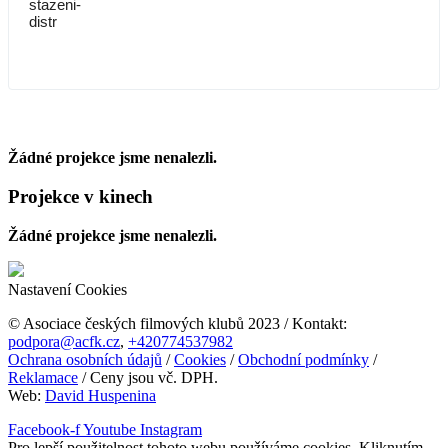
White Plastic Sky v kinech
Žádné projekce jsme nenalezli.
Projekce v kinech
Žádné projekce jsme nenalezli.
Nastavení Cookies
© Asociace českých filmových klubů 2023 / Kontakt:
podpora@acfk.cz
,
+420774537982
Ochrana osobních údajů
/
Cookies
/
Obchodní podmínky
/
Reklamace
/ Ceny jsou vč. DPH.
Web:
David Huspenina
Facebook-f
Youtube
Instagram
Pro lepší použitelnost tohoto webu používáme cookies. Kliknutím