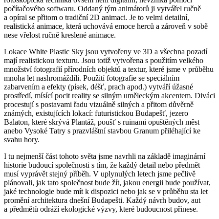
počítačového softwaru. Oddaný tým animátorů ji vytvářel ručně
a opíral se přitom o tradiční 2D animaci. Je to velmi detailní,
realistická animace, která uchovává emoce herců a zároveň v sobě
nese vřelost ručně kreslené animace.
Lokace White Plastic Sky jsou vytvořeny ve 3D a všechna pozadí
mají realistickou texturu. Jsou totiž vytvořena s použitím velkého
množství fotografií přírodních objektů a textur, které jsme v průběhu
mnoha let nashromáždili. Použití fotografie se speciálním
zabarvením a efekty (písek, déšť, prach apod.) vytváří úžasné
prostředí, mísící pocit reality se silným uměleckým akcentem. Diváci
procestují s postavami řadu vizuálně silných a přitom důvěrně
známých, existujících lokací: futuristickou Budapešť, jezero
Balaton, které skrývá Plantáž, poušť s ruinami opuštěných měst
anebo Vysoké Tatry s prazvláštní stavbou Granum přiléhající ke
svahu hory.
I tu nejmenší část tohoto světa jsme navrhli na základě imaginární
historie budoucí společnosti s tím, že každý detail nebo předmět
musí vyprávět stejný příběh. V uplynulých letech jsme pečlivě
plánovali, jak tato společnost bude žít, jakou energii bude používat,
jaké technologie bude mít k dispozici nebo jak se v průběhu sta let
promění architektura dnešní Budapešti. Každý návrh budov, aut
a předmětů odráží ekologické výzvy, které budoucnost přinese.