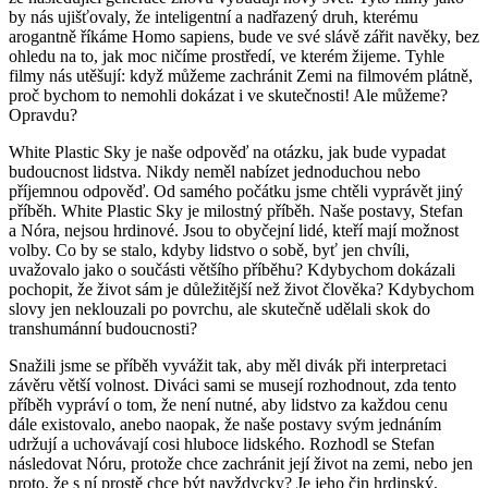
by nás ujišťovaly, že inteligentní a nadřazený druh, kterému
arogantně říkáme Homo sapiens, bude ve své slávě zářit navěky, bez
ohledu na to, jak moc ničíme prostředí, ve kterém žijeme. Tyhle
filmy nás utěšují: když můžeme zachránit Zemi na filmovém plátně,
proč bychom to nemohli dokázat i ve skutečnosti! Ale můžeme?
Opravdu?
White Plastic Sky je naše odpověď na otázku, jak bude vypadat
budoucnost lidstva. Nikdy neměl nabízet jednoduchou nebo
příjemnou odpověď. Od samého počátku jsme chtěli vyprávět jiný
příběh. White Plastic Sky je milostný příběh. Naše postavy, Stefan
a Nóra, nejsou hrdinové. Jsou to obyčejní lidé, kteří mají možnost
volby. Co by se stalo, kdyby lidstvo o sobě, byť jen chvíli,
uvažovalo jako o součásti většího příběhu? Kdybychom dokázali
pochopit, že život sám je důležitější než život člověka? Kdybychom
slovy jen neklouzali po povrchu, ale skutečně udělali skok do
transhumánní budoucnosti?
Snažili jsme se příběh vyvážit tak, aby měl divák při interpretaci
závěru větší volnost. Diváci sami se musejí rozhodnout, zda tento
příběh vypráví o tom, že není nutné, aby lidstvo za každou cenu
dále existovalo, anebo naopak, že naše postavy svým jednáním
udržují a uchovávají cosi hluboce lidského. Rozhodl se Stefan
následovat Nóru, protože chce zachránit její život na zemi, nebo jen
proto, že s ní prostě chce být navždycky? Je jeho čin hrdinský,