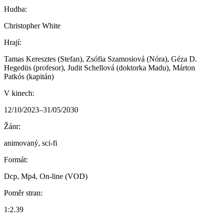
Hudba:
Christopher White
Hrají:
Tamas Keresztes (Stefan), Zsófia Szamosiová (Nóra), Géza D.
Hegedüs (profesor), Judit Schellová (doktorka Madu), Márton
Patkós (kapitán)
V kinech:
12/10/2023–31/05/2030
Žánr:
animovaný, sci-fi
Formát:
Dcp, Mp4, On-line (VOD)
Poměr stran:
1:2.39