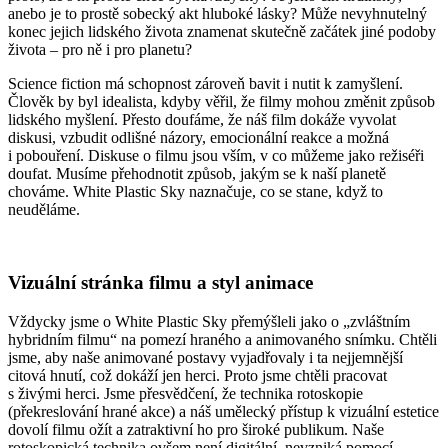
anebo je to prostě sobecký akt hluboké lásky? Může nevyhnutelný
konec jejich lidského života znamenat skutečně začátek jiné podoby
života – pro ně i pro planetu?
Science fiction má schopnost zároveň bavit i nutit k zamyšlení.
Člověk by byl idealista, kdyby věřil, že filmy mohou změnit způsob
lidského myšlení. Přesto doufáme, že náš film dokáže vyvolat
diskusi, vzbudit odlišné názory, emocionální reakce a možná
i pobouření. Diskuse o filmu jsou vším, v co můžeme jako režiséři
doufat. Musíme přehodnotit způsob, jakým se k naší planetě
chováme. White Plastic Sky naznačuje, co se stane, když to
neuděláme.
Vizuální stránka filmu a styl animace
Vždycky jsme o White Plastic Sky přemýšleli jako o „zvláštním
hybridním filmu“ na pomezí hraného a animovaného snímku. Chtěli
jsme, aby naše animované postavy vyjadřovaly i ta nejjemnější
citová hnutí, což dokáží jen herci. Proto jsme chtěli pracovat
s živými herci. Jsme přesvědčení, že technika rotoskopie
(překreslování hrané akce) a náš umělecký přístup k vizuální estetice
dovolí filmu ožít a zatraktivní ho pro široké publikum. Naše
rotoskopická technika ovšem není digitální, nevzniká pomocí