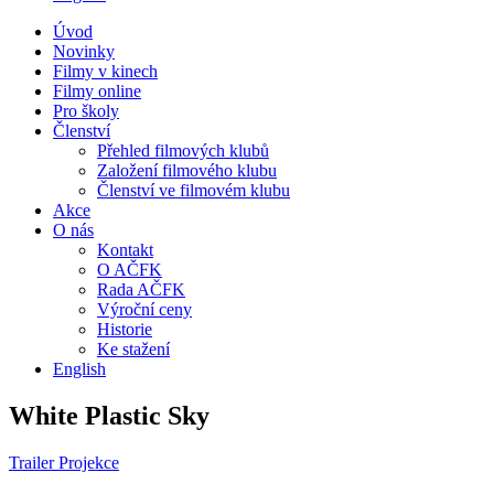
Úvod
Novinky
Filmy v kinech
Filmy online
Pro školy
Členství
Přehled filmových klubů
Založení filmového klubu
Členství ve filmovém klubu
Akce
O nás
Kontakt
O AČFK
Rada AČFK
Výroční ceny
Historie
Ke stažení
English
White Plastic Sky
Trailer
Projekce