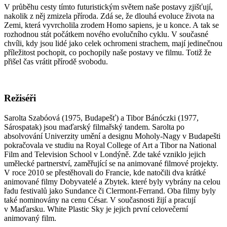
V průběhu cesty tímto futuristickým světem naše postavy zjišťují,
nakolik z něj zmizela příroda. Zdá se, že dlouhá evoluce života na
Zemi, která vyvrcholila zrodem Homo sapiens, je u konce. A tak se
rozhodnou stát počátkem nového evolučního cyklu. V současné
chvíli, kdy jsou lidé jako celek ochromeni strachem, mají jedinečnou
příležitost pochopit, co pochopily naše postavy ve filmu. Totiž že
přišel čas vrátit přírodě svobodu.
Režiséři
Sarolta Szabóová (1975, Budapešť) a Tibor Bánóczki (1977,
Sárospatak) jsou maďarský filmařský tandem. Sarolta po
absolvování Univerzity umění a designu Moholy-Nagy v Budapešti
pokračovala ve studiu na Royal College of Art a Tibor na National
Film and Television School v Londýně. Zde také vzniklo jejich
umělecké partnerství, zaměřující se na animované filmové projekty.
V roce 2010 se přestěhovali do Francie, kde natočili dva krátké
animované filmy Dobyvatelé a Zbytek. které byly vybrány na celou
řadu festivalů jako Sundance či Clermont-Ferrand. Oba filmy byly
také nominovány na cenu César. V současnosti žijí a pracují
v Maďarsku. White Plastic Sky je jejich první celovečerní
animovaný film.