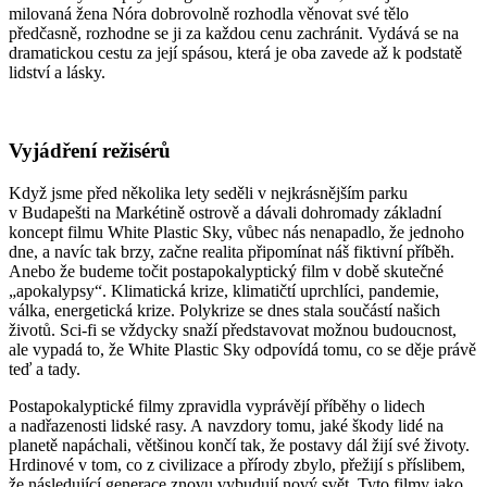
milovaná žena Nóra dobrovolně rozhodla věnovat své tělo
předčasně, rozhodne se ji za každou cenu zachránit. Vydává se na
dramatickou cestu za její spásou, která je oba zavede až k podstatě
lidství a lásky.
Vyjádření režisérů
Když jsme před několika lety seděli v nejkrásnějším parku
v Budapešti na Markétině ostrově a dávali dohromady základní
koncept filmu White Plastic Sky, vůbec nás nenapadlo, že jednoho
dne, a navíc tak brzy, začne realita připomínat náš fiktivní příběh.
Anebo že budeme točit postapokalyptický film v době skutečné
„apokalypsy“. Klimatická krize, klimatičtí uprchlíci, pandemie,
válka, energetická krize. Polykrize se dnes stala součástí našich
životů. Sci-fi se vždycky snaží představovat možnou budoucnost,
ale vypadá to, že White Plastic Sky odpovídá tomu, co se děje právě
teď a tady.
Postapokalyptické filmy zpravidla vyprávějí příběhy o lidech
a nadřazenosti lidské rasy. A navzdory tomu, jaké škody lidé na
planetě napáchali, většinou končí tak, že postavy dál žijí své životy.
Hrdinové v tom, co z civilizace a přírody zbylo, přežijí s příslibem,
že následující generace znovu vybudují nový svět. Tyto filmy jako