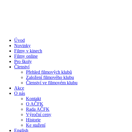
Přejít
k
obsahu
Úvod
Novinky
Filmy v kinech
Filmy online
Pro školy
Členství
Přehled filmových klubů
Založení filmového klubu
Členství ve filmovém klubu
Akce
O nás
Kontakt
O AČFK
Rada AČFK
Výroční ceny
Historie
Ke stažení
English