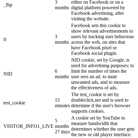
3
either on Facebook or on a
_fbp
months
digital platform powered by
Facebook advertising, after
visiting the website.
Facebook sets this cookie to
show relevant advertisements to
3
users by tracking user behaviour
fr
months
across the web, on sites that
have Facebook pixel or
Facebook social plugin.
NID cookie, set by Google, is
used for advertising purposes; to
6
limit the number of times the
NID
months
user sees an ad, to mute
unwanted ads, and to measure
the effectiveness of ads.
The test_cookie is set by
15
doubleclick.net and is used to
test_cookie
minutes
determine if the user's browser
supports cookies.
A cookie set by YouTube to
5
measure bandwidth that
VISITOR_INFO1_LIVE
months
determines whether the user gets
27 days
the new or old player interface.