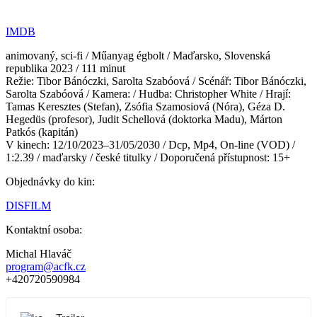
IMDB
animovaný, sci-fi / Műanyag égbolt / Maďarsko, Slovenská
republika 2023 / 111 minut
Režie: Tibor Bánóczki, Sarolta Szabóová / Scénář: Tibor Bánóczki,
Sarolta Szabóová / Kamera: / Hudba: Christopher White / Hrají:
Tamas Keresztes (Stefan), Zsófia Szamosiová (Nóra), Géza D.
Hegedüs (profesor), Judit Schellová (doktorka Madu), Márton
Patkós (kapitán)
V kinech: 12/10/2023–31/05/2030 / Dcp, Mp4, On-line (VOD) /
1:2.39 / maďarsky / české titulky / Doporučená přístupnost: 15+
Objednávky do kin:
DISFILM
Kontaktní osoba:
Michal Hlaváč
program@acfk.cz
+420720590984