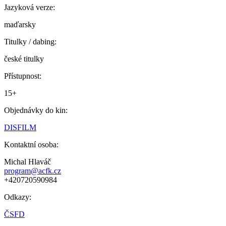
Jazyková verze:
maďarsky
Titulky / dabing:
české titulky
Přístupnost:
15+
Objednávky do kin:
DISFILM
Kontaktní osoba:
Michal Hlaváč
program@acfk.cz
+420720590984
Odkazy:
ČSFD