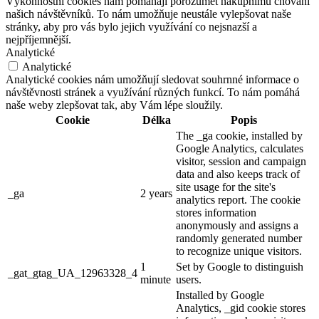
Výkonnostní cookies nám pomáhají porozumět nákupnímu chování
našich návštěvníků. To nám umožňuje neustále vylepšovat naše
stránky, aby pro vás bylo jejich využívání co nejsnazší a
nejpříjemnější.
Analytické
Analytické
Analytické cookies nám umožňují sledovat souhrnné informace o
návštěvnosti stránek a využívání různých funkcí. To nám pomáhá
naše weby zlepšovat tak, aby Vám lépe sloužily.
Cookie
Délka
Popis
The _ga cookie, installed by
Google Analytics, calculates
visitor, session and campaign
data and also keeps track of
site usage for the site's
_ga
2 years
analytics report. The cookie
stores information
anonymously and assigns a
randomly generated number
to recognize unique visitors.
1
Set by Google to distinguish
_gat_gtag_UA_12963328_4
minute
users.
Installed by Google
Analytics, _gid cookie stores