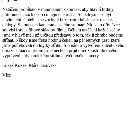
Natáčení probíhalo v minimálním štábu tak, aby hlavní hrdiny
přítomnost cizích osob co nejméně rušila. Snažili jsme se být
neviditelní. Chtěli jsme zachytit bezprostřední situace, reakce,
dialogy. S koncepcí kameramanského snímání Nic jako dřív úzce
souvisí i styl střihové skladby filmu. Během natáčení každé scény
jsme v hlavě měli už určitou představu o tom, jak ji zhruba budeme
stříhat. Někdy jsme třeba hodinu čekali na pár letmých gest, které
jsme potřebovali do logiky střihu. Šlo nám o vytvoření autentického
obrazu situací a přitom jsme nechtěli přijít o možnosti filmového
vyprávění – dynamického střihu a uvědomělé kamery.
Lukáš Kokeš, Klára Tasovská
Více