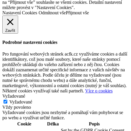
na “Přijmout vše” souhlasíte se všemi cookies. Detailní nastavení
můžete provést v "Nastavení Cookies".
Nastavení Cookies
Odmítnout vše
Přijmout vše
Zavřít
Podrobné nastavení cookies
Pro fungování webových stránek acfk.cz využíváme cookies a další
identifikátory, což jsou malé soubory, které naše stránky pomocí
prohlížeče ukládají do vašeho zařízení nebo z něj čtou. Cookies
dokáží zaznamenat určité specifické informace z vašich návštěv na
webových stránkách. Podle účelu je dělíme na vyžadované (jsou
nutné ke správnému chodu webu) a dále analytické, funční,
marketingové, výkonnostní a ostatní cookies (nutný je váš souhlas).
Některé cookies využívají také naši partneři.
Více o cookies
Vyžadované
Vyžadované
Vždy povoleno
Vyžadované cookies jsou nezbytné a pomáhají vám pohybovat se
po webu a využívat určité funkce.
Cookie
Délka
Popis
Set by the GDPR Cookie Consent