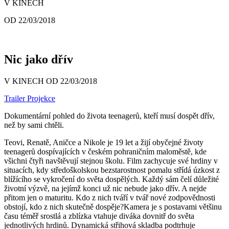
V KINECH
OD 22/03/2018
Nic jako dřív
V KINECH OD 22/03/2018
Trailer
Projekce
Dokumentární pohled do života teenagerů, kteří musí dospět dřív,
než by sami chtěli.
Teovi, Renatě, Aničce a Nikole je 19 let a žijí obyčejné životy
teenagerů dospívajících v českém pohraničním maloměstě, kde
všichni čtyři navštěvují stejnou školu. Film zachycuje své hrdiny v
situacích, kdy středoškolskou bezstarostnost pomalu střídá úzkost z
blížícího se vykročení do světa dospělých. Každý sám čelí důležité
životní výzvě, na jejímž konci už nic nebude jako dřív. A nejde
přitom jen o maturitu. Kdo z nich tváří v tvář nové zodpovědnosti
obstojí, kdo z nich skutečně dospěje?Kamera je s postavami většinu
času téměř srostlá a zblízka vtahuje diváka dovnitř do světa
jednotlivých hrdinů. Dynamická střihová skladba podtrhuje