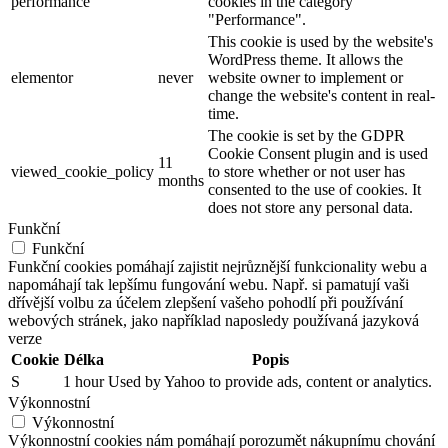
performance
cookies in the category
"Performance".
This cookie is used by the website's
WordPress theme. It allows the
elementor
never
website owner to implement or
change the website's content in real-
time.
The cookie is set by the GDPR
Cookie Consent plugin and is used
11
viewed_cookie_policy
to store whether or not user has
months
consented to the use of cookies. It
does not store any personal data.
Funkční
Funkční
Funkční cookies pomáhají zajistit nejrůznější funkcionality webu a
napomáhají tak lepšímu fungování webu. Např. si pamatují vaši
dřívější volbu za účelem zlepšení vašeho pohodlí při používání
webových stránek, jako například naposledy používaná jazyková
verze
Cookie
Délka
Popis
S
1 hour
Used by Yahoo to provide ads, content or analytics.
Výkonnostní
Výkonnostní
Výkonnostní cookies nám pomáhají porozumět nákupnímu chování