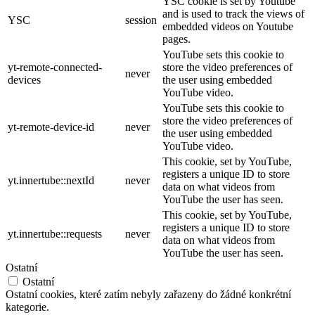
YSC cookie is set by Youtube
and is used to track the views of
YSC
session
embedded videos on Youtube
pages.
YouTube sets this cookie to
yt-remote-connected-
store the video preferences of
never
devices
the user using embedded
YouTube video.
YouTube sets this cookie to
store the video preferences of
yt-remote-device-id
never
the user using embedded
YouTube video.
This cookie, set by YouTube,
registers a unique ID to store
yt.innertube::nextId
never
data on what videos from
YouTube the user has seen.
This cookie, set by YouTube,
registers a unique ID to store
yt.innertube::requests
never
data on what videos from
YouTube the user has seen.
Ostatní
Ostatní
Ostatní cookies, které zatím nebyly zařazeny do žádné konkrétní
kategorie.