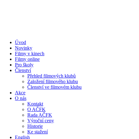
Přejít
k
obsahu
Úvod
Novinky
Filmy v kinech
Filmy online
Pro školy
Členství
Přehled filmových klubů
Založení filmového klubu
Členství ve filmovém klubu
Akce
O nás
Kontakt
O AČFK
Rada AČFK
Výroční ceny
Historie
Ke stažení
English