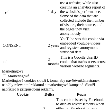
use a website, while also
creating an analytics report of
_gid
1 day
the website's performance.
Some of the data that are
collected include the number
of visitors, their source, and
the pages they visit
anonymously.
YouTube sets this cookie via
embedded youtube-videos
CONSENT
2 years
and registers anonymous
statistical data.
This is a Google UserID
2
uid
cookie that tracks users across
months
various website segments.
Marketingové
Marketingové
Marketingové cookies slouží k tomu, aby návštěvníkům stránek
nabídly relevantní reklamní a marketingové kampaně. Slouží
například k přizpůsobení reklamy.
Cookie
Délka
Popis
This cookie is set by Facebook
to display advertisements when
3
either on Facebook or on a