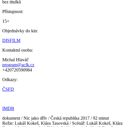
bez titulků
Přístupnost:
15+
Objednávky do kin:
DISFILM
Kontaktní osoba:
Michal Hlaváč
program@acfk.cz
+420720590984
Odkazy:
ČSFD
IMDB
dokument / Nic jako dřív / Česká republika 2017 / 92 minut
Režie: Lukáš Kokeš, Klára Tasovská / Scénář: Lukáš Kokeš, Klára