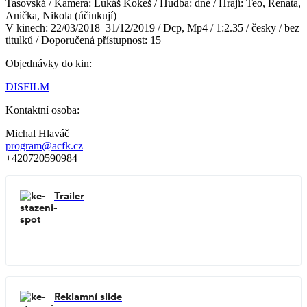
Tasovská / Kamera: Lukáš Kokeš / Hudba: dné / Hrají: Teo, Renata,
Anička, Nikola (účinkují)
V kinech: 22/03/2018–31/12/2019 / Dcp, Mp4 / 1:2.35 / česky / bez
titulků / Doporučená přístupnost: 15+
Objednávky do kin:
DISFILM
Kontaktní osoba:
Michal Hlaváč
program@acfk.cz
+420720590984
Trailer
Reklamní slide