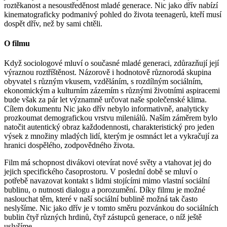
roztěkanost a nesoustředěnost mladé generace. Nic jako dřív nabízí
kinematograficky podmanivý pohled do života teenagerů, kteří musí
dospět dřív, než by sami chtěli.
O filmu
Když sociologové mluví o současné mladé generaci, zdůrazňují její
výraznou roztříštěnost. Názorově i hodnotově různorodá skupina
obyvatel s různým vkusem, vzděláním, s rozdílným sociálním,
ekonomickým a kulturním zázemím s různými životními aspiracemi
bude však za pár let významně určovat naše společenské klima.
Cílem dokumentu Nic jako dřív nebylo informativně, analyticky
prozkoumat demografickou vrstvu mileniálů. Naším záměrem bylo
natočit autentický obraz každodennosti, charakteristický pro jeden
výsek z množiny mladých lidí, kterým je osmnáct let a vykračují za
hranici dospělého, zodpovědného života.
Film má schopnost divákovi otevírat nové světy a vtahovat jej do
jejich specifického časoprostoru. V poslední době se mluví o
potřebě navazovat kontakt s lidmi stojícími mimo vlastní sociální
bublinu, o nutnosti dialogu a porozumění. Díky filmu je možné
naslouchat těm, které v naší sociální bublině možná tak často
neslyšíme. Nic jako dřív je v tomto směru pozvánkou do sociálních
bublin čtyř různých hrdinů, čtyř zástupců generace, o níž ještě
uslyšíme.