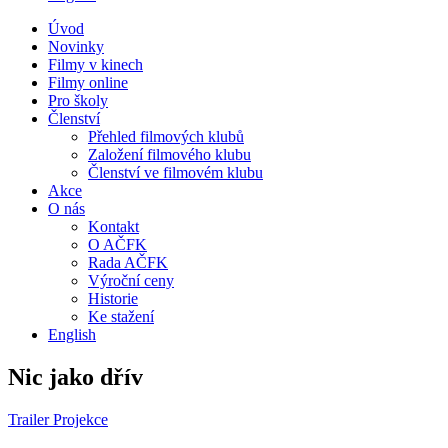
Úvod
Novinky
Filmy v kinech
Filmy online
Pro školy
Členství
Přehled filmových klubů
Založení filmového klubu
Členství ve filmovém klubu
Akce
O nás
Kontakt
O AČFK
Rada AČFK
Výroční ceny
Historie
Ke stažení
English
Nic jako dřív
Trailer
Projekce