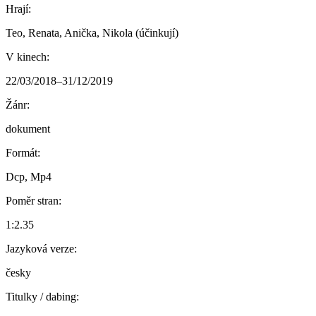
Hrají:
Teo, Renata, Anička, Nikola (účinkují)
V kinech:
22/03/2018–31/12/2019
Žánr:
dokument
Formát:
Dcp, Mp4
Poměr stran:
1:2.35
Jazyková verze:
česky
Titulky / dabing: