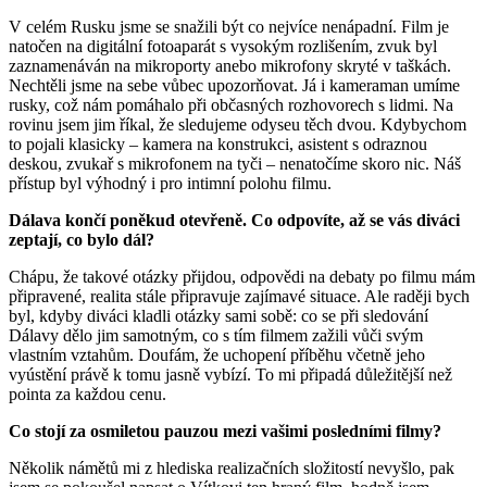
V celém Rusku jsme se snažili být co nejvíce nenápadní. Film je
natočen na digitální fotoaparát s vysokým rozlišením, zvuk byl
zaznamenáván na mikroporty anebo mikrofony skryté v taškách.
Nechtěli jsme na sebe vůbec upozorňovat. Já i kameraman umíme
rusky, což nám pomáhalo při občasných rozhovorech s lidmi. Na
rovinu jsem jim říkal, že sledujeme odyseu těch dvou. Kdybychom
to pojali klasicky – kamera na konstrukci, asistent s odraznou
deskou, zvukař s mikrofonem na tyči – nenatočíme skoro nic. Náš
přístup byl výhodný i pro intimní polohu filmu.
Dálava končí poněkud otevřeně. Co odpovíte, až se vás diváci
zeptají, co bylo dál?
Chápu, že takové otázky přijdou, odpovědi na debaty po filmu mám
připravené, realita stále připravuje zajímavé situace. Ale raději bych
byl, kdyby diváci kladli otázky sami sobě: co se při sledování
Dálavy dělo jim samotným, co s tím filmem zažili vůči svým
vlastním vztahům. Doufám, že uchopení příběhu včetně jeho
vyústění právě k tomu jasně vybízí. To mi připadá důležitější než
pointa za každou cenu.
Co stojí za osmiletou pauzou mezi vašimi posledními filmy?
Několik námětů mi z hlediska realizačních složitostí nevyšlo, pak