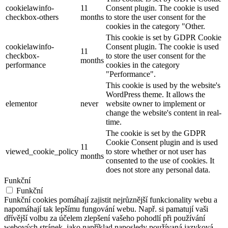
cookielawinfo-
11
Consent plugin. The cookie is used
checkbox-others
months
to store the user consent for the
cookies in the category "Other.
This cookie is set by GDPR Cookie
cookielawinfo-
Consent plugin. The cookie is used
11
checkbox-
to store the user consent for the
months
performance
cookies in the category
"Performance".
This cookie is used by the website's
WordPress theme. It allows the
elementor
never
website owner to implement or
change the website's content in real-
time.
The cookie is set by the GDPR
Cookie Consent plugin and is used
11
viewed_cookie_policy
to store whether or not user has
months
consented to the use of cookies. It
does not store any personal data.
Funkční
Funkční
Funkční cookies pomáhají zajistit nejrůznější funkcionality webu a
napomáhají tak lepšímu fungování webu. Např. si pamatují vaši
dřívější volbu za účelem zlepšení vašeho pohodlí při používání
webových stránek, jako například naposledy používaná jazyková