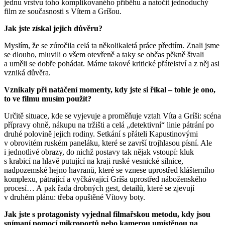
jednu vrstvu toho komplikovaného příběhu a natočit jednoduchý
film ze současnosti s Vítem a Gríšou.
Jak jste získal jejich důvěru?
Myslím, že se zúročila celá ta několikaletá práce předtím. Znali jsme
se dlouho, mluvili o všem otevřeně a taky se občas pěkně štvali
a uměli se dobře pohádat. Máme takové kritické přátelství a z něj asi
vzniká důvěra.
Vznikaly při natáčení momenty, kdy jste si říkal – tohle je ono,
to ve filmu musím použít?
Určitě situace, kde se vyjevuje a proměňuje vztah Víta a Gríši: scéna
přípravy ohně, nákupu na tržišti a celá „detektivní“ linie pátrání po
druhé polovině jejich rodiny. Setkání s přáteli Kapustinovými
v obrovitém ruském paneláku, které se završí trojhlasou písní. Ale
i jednotlivé obrazy, do nichž postavy tak nějak vstoupí: kluk
s krabicí na hlavě putující na kraji ruské vesnické silnice,
nadpozemské hejno havranů, které se vznese uprostřed klášterního
komplexu, pátrající a vyčkávající Gríša uprostřed náboženského
procesí… A pak řada drobných gest, detailů, které se zjevují
v druhém plánu: třeba opuštěné Vítovy boty.
Jak jste s protagonisty vyjednal filmařskou metodu, kdy jsou
snímaní pomocí mikroportů nebo kamerou umístěnou na