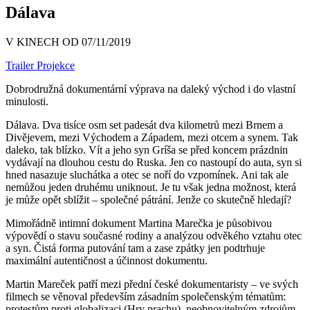
Dálava
V KINECH OD 07/11/2019
Trailer
Projekce
Dobrodružná dokumentární výprava na daleký východ i do vlastní
minulosti.
Dálava. Dva tisíce osm set padesát dva kilometrů mezi Brnem a
Divějevem, mezi Východem a Západem, mezi otcem a synem. Tak
daleko, tak blízko. Vít a jeho syn Gríša se před koncem prázdnin
vydávají na dlouhou cestu do Ruska. Jen co nastoupí do auta, syn si
hned nasazuje sluchátka a otec se noří do vzpomínek. Ani tak ale
nemůžou jeden druhému uniknout. Je tu však jedna možnost, která
je může opět sblížit – společné pátrání. Jenže co skutečně hledají?
Mimořádně intimní dokument Martina Marečka je působivou
výpovědí o stavu současné rodiny a analýzou odvěkého vztahu otec
a syn. Čistá forma putování tam a zase zpátky jen podtrhuje
maximální autentičnost a účinnost dokumentu.
Martin Mareček patří mezi přední české dokumentaristy – ve svých
filmech se věnoval především zásadním společenským tématům:
protestům proti globalizaci (Hry prachu), neobnovitelným zdrojům