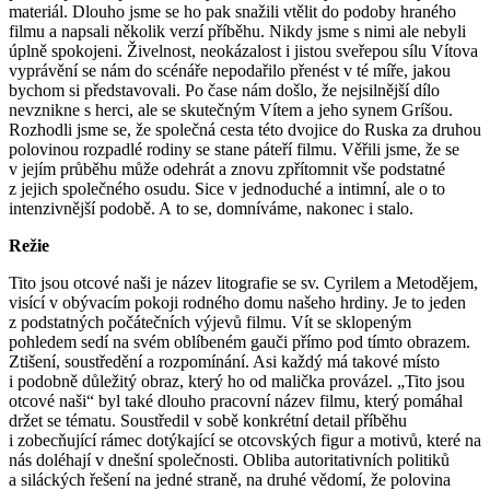
materiál. Dlouho jsme se ho pak snažili vtělit do podoby hraného
filmu a napsali několik verzí příběhu. Nikdy jsme s nimi ale nebyli
úplně spokojeni. Živelnost, neokázalost i jistou sveřepou sílu Vítova
vyprávění se nám do scénáře nepodařilo přenést v té míře, jakou
bychom si představovali. Po čase nám došlo, že nejsilnější dílo
nevznikne s herci, ale se skutečným Vítem a jeho synem Gríšou.
Rozhodli jsme se, že společná cesta této dvojice do Ruska za druhou
polovinou rozpadlé rodiny se stane páteří filmu. Věřili jsme, že se
v jejím průběhu může odehrát a znovu zpřítomnit vše podstatné
z jejich společného osudu. Sice v jednoduché a intimní, ale o to
intenzivnější podobě. A to se, domníváme, nakonec i stalo.
Režie
Tito jsou otcové naši je název litografie se sv. Cyrilem a Metodějem,
visící v obývacím pokoji rodného domu našeho hrdiny. Je to jeden
z podstatných počátečních výjevů filmu. Vít se sklopeným
pohledem sedí na svém oblíbeném gauči přímo pod tímto obrazem.
Ztišení, soustředění a rozpomínání. Asi každý má takové místo
i podobně důležitý obraz, který ho od malička provázel. „Tito jsou
otcové naši“ byl také dlouho pracovní název filmu, který pomáhal
držet se tématu. Soustředil v sobě konkrétní detail příběhu
i zobecňující rámec dotýkající se otcovských figur a motivů, které na
nás doléhají v dnešní společnosti. Obliba autoritativních politiků
a siláckých řešení na jedné straně, na druhé vědomí, že polovina