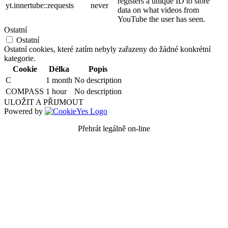
registers a unique ID to store
yt.innertube::requests
never
data on what videos from
YouTube the user has seen.
Ostatní
Ostatní
Ostatní cookies, které zatím nebyly zařazeny do žádné konkrétní
kategorie.
Cookie
Délka
Popis
C
1 month
No description
COMPASS
1 hour
No description
ULOŽIT A PŘIJMOUT
Powered by
Přehrát legálně on-line