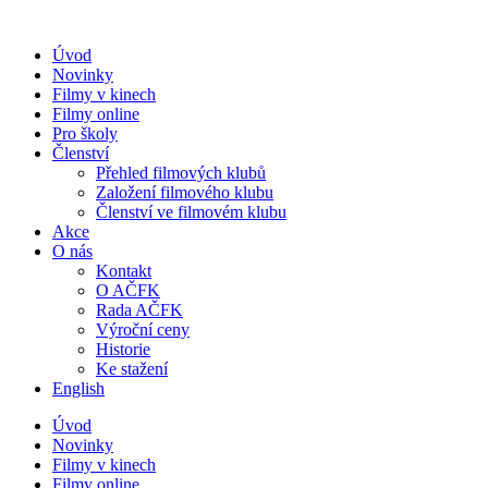
Přejít
k
Úvod
obsahu
Novinky
Filmy v kinech
Filmy online
Pro školy
Členství
Přehled filmových klubů
Založení filmového klubu
Členství ve filmovém klubu
Akce
O nás
Kontakt
O AČFK
Rada AČFK
Výroční ceny
Historie
Ke stažení
English
Úvod
Novinky
Filmy v kinech
Filmy online