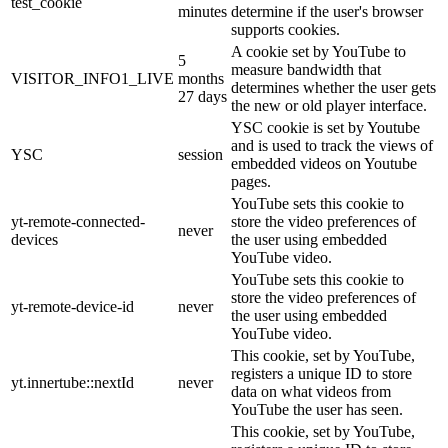
test_cookie
minutes
determine if the user's browser
supports cookies.
A cookie set by YouTube to
5
measure bandwidth that
VISITOR_INFO1_LIVE
months
determines whether the user gets
27 days
the new or old player interface.
YSC cookie is set by Youtube
and is used to track the views of
YSC
session
embedded videos on Youtube
pages.
YouTube sets this cookie to
yt-remote-connected-
store the video preferences of
never
devices
the user using embedded
YouTube video.
YouTube sets this cookie to
store the video preferences of
yt-remote-device-id
never
the user using embedded
YouTube video.
This cookie, set by YouTube,
registers a unique ID to store
yt.innertube::nextId
never
data on what videos from
YouTube the user has seen.
This cookie, set by YouTube,