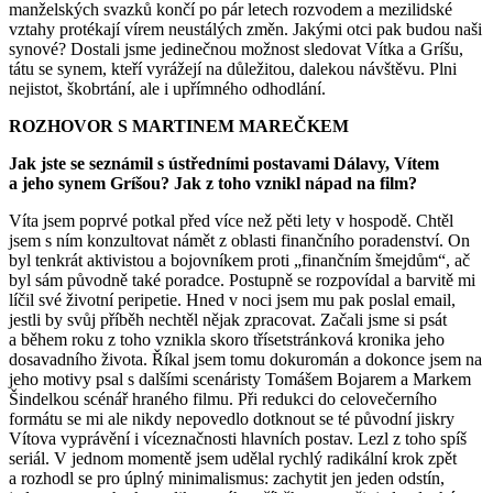
manželských svazků končí po pár letech rozvodem a mezilidské
vztahy protékají vírem neustálých změn. Jakými otci pak budou naši
synové? Dostali jsme jedinečnou možnost sledovat Vítka a Gríšu,
tátu se synem, kteří vyrážejí na důležitou, dalekou návštěvu. Plni
nejistot, škobrtání, ale i upřímného odhodlání.
ROZHOVOR S MARTINEM MAREČKEM
Jak jste se seznámil s ústředními postavami Dálavy, Vítem
a jeho synem Gríšou? Jak z toho vznikl nápad na film?
Víta jsem poprvé potkal před více než pěti lety v hospodě. Chtěl
jsem s ním konzultovat námět z oblasti finančního poradenství. On
byl tenkrát aktivistou a bojovníkem proti „finančním šmejdům“, ač
byl sám původně také poradce. Postupně se rozpovídal a barvitě mi
líčil své životní peripetie. Hned v noci jsem mu pak poslal email,
jestli by svůj příběh nechtěl nějak zpracovat. Začali jsme si psát
a během roku z toho vznikla skoro třísetstránková kronika jeho
dosavadního života. Říkal jsem tomu dokuromán a dokonce jsem na
jeho motivy psal s dalšími scenáristy Tomášem Bojarem a Markem
Šindelkou scénář hraného filmu. Při redukci do celovečerního
formátu se mi ale nikdy nepovedlo dotknout se té původní jiskry
Vítova vyprávění i víceznačnosti hlavních postav. Lezl z toho spíš
seriál. V jednom momentě jsem udělal rychlý radikální krok zpět
a rozhodl se pro úplný minimalismus: zachytit jen jeden odstín,