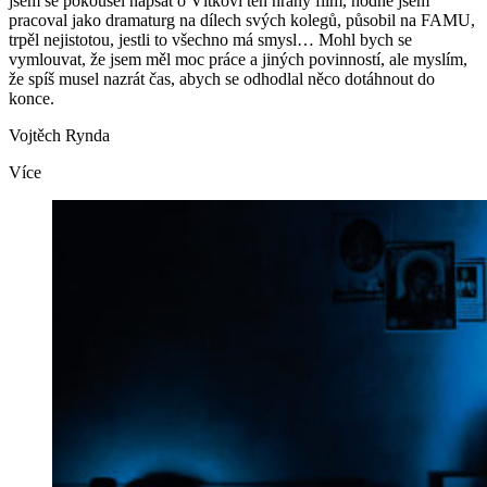
jsem se pokoušel napsat o Vítkovi ten hraný film, hodně jsem
pracoval jako dramaturg na dílech svých kolegů, působil na FAMU,
trpěl nejistotou, jestli to všechno má smysl… Mohl bych se
vymlouvat, že jsem měl moc práce a jiných povinností, ale myslím,
že spíš musel nazrát čas, abych se odhodlal něco dotáhnout do
konce.
Vojtěch Rynda
Více