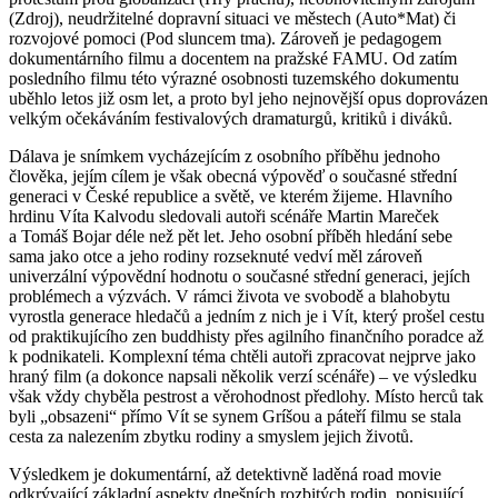
(Zdroj), neudržitelné dopravní situaci ve městech (Auto*Mat) či
rozvojové pomoci (Pod sluncem tma). Zároveň je pedagogem
dokumentárního filmu a docentem na pražské FAMU. Od zatím
posledního filmu této výrazné osobnosti tuzemského dokumentu
uběhlo letos již osm let, a proto byl jeho nejnovější opus doprovázen
velkým očekáváním festivalových dramaturgů, kritiků i diváků.
Dálava je snímkem vycházejícím z osobního příběhu jednoho
člověka, jejím cílem je však obecná výpověď o současné střední
generaci v České republice a světě, ve kterém žijeme. Hlavního
hrdinu Víta Kalvodu sledovali autoři scénáře Martin Mareček
a Tomáš Bojar déle než pět let. Jeho osobní příběh hledání sebe
sama jako otce a jeho rodiny rozseknuté vedví měl zároveň
univerzální výpovědní hodnotu o současné střední generaci, jejích
problémech a výzvách. V rámci života ve svobodě a blahobytu
vyrostla generace hledačů a jedním z nich je i Vít, který prošel cestu
od praktikujícího zen buddhisty přes agilního finančního poradce až
k podnikateli. Komplexní téma chtěli autoři zpracovat nejprve jako
hraný film (a dokonce napsali několik verzí scénáře) – ve výsledku
však vždy chyběla pestrost a věrohodnost předlohy. Místo herců tak
byli „obsazeni“ přímo Vít se synem Gríšou a páteří filmu se stala
cesta za nalezením zbytku rodiny a smyslem jejich životů.
Výsledkem je dokumentární, až detektivně laděná road movie
odkrývající základní aspekty dnešních rozbitých rodin, popisující