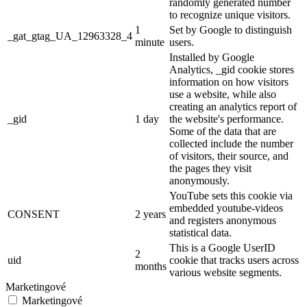
randomly generated number
to recognize unique visitors.
1
Set by Google to distinguish
_gat_gtag_UA_12963328_4
minute
users.
Installed by Google
Analytics, _gid cookie stores
information on how visitors
use a website, while also
creating an analytics report of
_gid
1 day
the website's performance.
Some of the data that are
collected include the number
of visitors, their source, and
the pages they visit
anonymously.
YouTube sets this cookie via
embedded youtube-videos
CONSENT
2 years
and registers anonymous
statistical data.
This is a Google UserID
2
uid
cookie that tracks users across
months
various website segments.
Marketingové
Marketingové