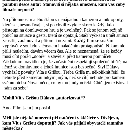
palubní desce auta? Stanovili si nějaká omezení, kam vás coby
filmaře nepustí?
Na přítomnost malého štábu s nenápadnou kamerou a mikroporty,
které se „nesundávají“, si po chvíli zvykne skoro každý, kdo
přistoupí na domluvenou hru a je uvolněný. Pak se jenom režijně
políčí na situace a gesta, která se opakují. Stačí vyčkat a umět situaci
zaostřit, zarámovat a přitom ji nezabít. Každý film se snažím
vyprávět v souladu s tématem i naladěním protagonistů. Nikam nic
příliš netlačím, dávám věcem čas. Ale to neznamená, že se každý
musí cítit pořád „dobře“ a stavět si před kamerou pomníček.
Základním pravidlem je, že zúčastnění respektují společné hřiště, na
němž se domluvíme a jehož hranice jsou bezpečné. Styl Dálavy
vychází z povahy Víta s Gríšou. Třeba Gríša mi několikrát řekl, že
nebude před kamerou nikým jiným, než se cítí, nebude pro kameru
svému otci sdělovat něco, co by mu jindy neřekl. Chtěl jen existovat
„sám za sebe“.
Mohli Vít s Gríšou Dálavu „autorizovat“?
Ano. Film jsem jim poslal.
Měli jste nějaká omezení při natáčení v klášteře v Divějevu,
kam Vít s Gríšou doputují? Jak vás přijali obyvatelé tamního
městečka?