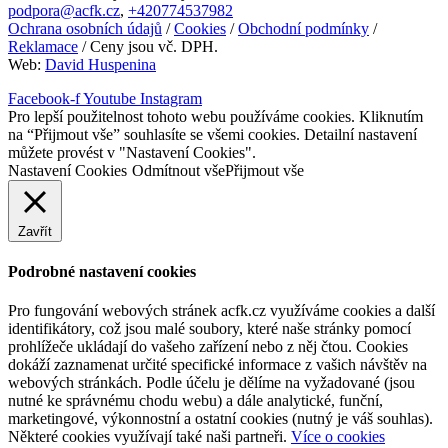
podpora@acfk.cz
,
+420774537982
Ochrana osobních údajů
/
Cookies
/
Obchodní podmínky
/
Reklamace
/ Ceny jsou vč. DPH.
Web:
David Huspenina
Facebook-f
Youtube
Instagram
Pro lepší použitelnost tohoto webu používáme cookies. Kliknutím
na “Přijmout vše” souhlasíte se všemi cookies. Detailní nastavení
můžete provést v "Nastavení Cookies".
Nastavení Cookies
Odmítnout vše
Přijmout vše
Zavřít
Podrobné nastavení cookies
Pro fungování webových stránek acfk.cz využíváme cookies a další
identifikátory, což jsou malé soubory, které naše stránky pomocí
prohlížeče ukládají do vašeho zařízení nebo z něj čtou. Cookies
dokáží zaznamenat určité specifické informace z vašich návštěv na
webových stránkách. Podle účelu je dělíme na vyžadované (jsou
nutné ke správnému chodu webu) a dále analytické, funční,
marketingové, výkonnostní a ostatní cookies (nutný je váš souhlas).
Některé cookies využívají také naši partneři.
Více o cookies