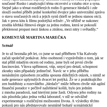
současné Rusko i analyzující téma otcovství a vztahu otce a syna.
Stejně jako u témat rozdělených rodin či generace hledačů i zde
slouží osobní příběh jedné konkrétní dvojice jako univerzální zpráva
o stavu současných otců a jejich synů (kteří se jednou stanou otci).
Jak v press kitu k filmu podotýká režisér: „Ve střižně se nakonec
zrodila křehká filmová elegie za jednu rodinu, která se pokouší
překlenout propast mezi láskou a ztrátou, mezi nitry i světadíly.“
KOMENTÁŘ MARTINA MAREČKA
Scénář
Je to už bezmála pět let, co jsme se nad příběhem Víta Kalvody
začali společně potkávat. Jeho osobností i vyprávěním o tom, jak se
stal příliš mladým otcem od rodiny, jsme byli od první chvíle
fascinováni. Vítova upřímnost, vtip, smysl pro detail, schopnost
zkratky nám připadaly jedinečné. Navíc se v jeho příběhu
nenásilným způsobem zrcadlila spousta důležitých otázek, s nimiž se
naše generace uplynulých dvacet let potýká. Že se z praktikujícího
zen buddhisty a rozevlátého „hledače“ může během chvíle stát agilní
finanční poradce v pečlivě nažehlené košili, bylo jen jedním
z mnoha paradoxů, nad kterými jsme žasli. Odysea jeho rodiny na
nás působila jako jedna velká laboratoř, v níž se odvážně
experimentuje s rozličnými možnostmi života. A výsledky těchto
pokusů pro nás představovaly nesmírně bohatý scenáristický