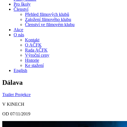
Pro školy
Členství
Přehled filmových klubů
Založení filmového klubu
Členství ve filmovém klubu
Akce
O nás
Kontakt
O AČFK
Rada AČFK
Výroční ceny
Historie
Ke stažení
English
Dálava
Trailer
Projekce
V KINECH
OD 07/11/2019