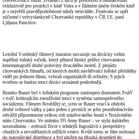
celovečerních filmů. Dvanáct z nich je přeloženo a otitulkováno
exkluzivně pro projekci v kině Vatra a v žádném jiném českém kině
je s největší pravděpodobností nikdy neuvidíte. Festivalu se opět
zúčastní i velvyslankyně Chorvatské republiky v ČR J.E. paní
Ljiljana Pancirov.
Letošní Vsetínský filmový maraton navazuje na divácky velmi
úspěšný loňský ročník, který přinesl široký průřez chorvatskou
kinematografií druhé poloviny dvacátého století. Z plejády
chorvatských filmařů, od kterých mohli návštěvníci loňské přehlídky
vidět po jednom filmu, vybrali organizátoři tři režiséry. S jejich
tvorbou se budou moct diváci seznámit podrobněji.
Branko Bauer byl v loňském programu zastoupen dramatem
Tváří
v tvář
, kritizujícím zneužívání moci v systému samosprávného
socializmu. Filmem
Neohlížej se, synu
se Bauer vrací k období
druhé světové války a jako jeden z prvních se jeho prostřednictvím
odvážil připomenout velkou roli ustašovského hnutí v Nezávislém
státu Chorvatsko. Ve snímku
Tři Anny
Bauer – ve stylu italského
neorealismu – zobrazil život v tehdejší Jugoslávii z perspektivy
chudých a nevzdělaných nižších vrstev. Kvůli tomu se film nedostal
do jugoslávské distribuce a byl uložen na dlouhá desetiletí do