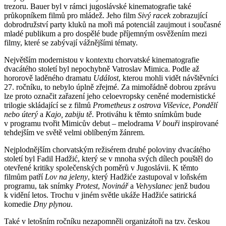
trezoru. Bauer byl v rámci jugoslávské kinematografie také
průkopníkem filmů pro mládež. Jeho film
Sivý racek
zobrazující
dobrodružství party kluků na moři má potenciál zaujmout i současné
mladé publikum a pro dospělé bude příjemným osvěžením mezi
filmy, které se zabývají vážnějšími tématy.
Největším modernistou v kontextu chorvatské kinematografie
dvacátého století byl nepochybně Vatroslav Mimica. Podle až
hororově laděného dramatu
Událost
, kterou mohli vidět návštěvníci
27. ročníku, to nebylo úplně zřejmé. Za mimořádně dobrou zprávu
lze proto označit zařazení jeho celoevropsky ceněné modernistické
trilogie skládající se z filmů
Prometheus z ostrova Viševice
,
Pondělí
nebo úterý
a
Kajo, zabiju tě
. Protiváhu k těmto snímkům bude
v programu tvořit Mimicův debut – melodrama
V bouři
inspirované
tehdejším ve světě velmi oblíbeným žánrem.
Nejplodnějším chorvatským režisérem druhé poloviny dvacátého
století byl Fadil Hadžić, který se v mnoha svých dílech pouštěl do
otevřené kritiky společenských poměrů v Jugoslávii. K těmto
filmům patří
Lov na jeleny
, který Hadžiće zastupoval v loňském
programu, tak snímky
Protest
,
Novinář
a
Velvyslanec
jenž budou
k vidění letos. Trochu v jiném světle ukáže Hadžiće satirická
komedie
Dny plynou
.
Také v letošním ročníku nezapomněli organizátoři na tzv. českou