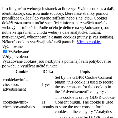
Pro fungování webových stránek acfk.cz využíváme cookies a další
identifikátory, což jsou malé soubory, které naše stránky pomocí
prohlížeče ukládají do vašeho zařízení nebo z něj čtou. Cookies
dokáží zaznamenat určité specifické informace z vašich návštěv na
webových stránkách. Podle účelu je dělíme na vyžadované (jsou
nutné ke správnému chodu webu) a dále analytické, funční,
marketingové, výkonnostní a ostatní cookies (nutný je váš souhlas).
Některé cookies využívají také naši partneři.
Více o cookies
Vyžadované
Vyžadované
Vždy povoleno
Vyžadované cookies jsou nezbytné a pomáhají vám pohybovat se
po webu a využívat určité funkce.
Cookie
Délka
Popis
Set by the GDPR Cookie Consent
cookielawinfo-
plugin, this cookie is used to record
checkbox-
1 year
the user consent for the cookies in
advertisement
the "Advertisement" category .
This cookie is set by GDPR Cookie
cookielawinfo-
11
Consent plugin. The cookie is used
checkbox-analytics
months
to store the user consent for the
cookies in the category "Analytics".
The cookie is set by GDPR cookie