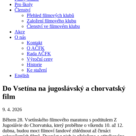
Pro školy
Členství
Přehled filmových klubů
Založení filmového klubu
Členství ve filmovém klubu
Akce
O nás
Kontakt
O AČFK
Rada AČFK
Výroční ceny
Historie
Ke stažení
English
Do Vsetína na jugoslávský a chorvatský
film
9. 4. 2026
Během 28. Vsetínského filmového maratonu s podtitulem Z
Jugoslávie do Chorvatska, který proběhne o víkendu 10. až 12.
dubna, budou moct filmoví fandové zhlédnout až čtrnáct