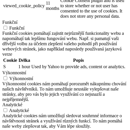
Cookie Consent plugin and is used
11
viewed_cookie_policy
to store whether or not user has
months
consented to the use of cookies. It
does not store any personal data.
Funkční
Funkční
Funkční cookies pomáhají zajistit nejrůznější funkcionality webu a
napomáhají tak lepšímu fungování webu. Např. si pamatují vaši
dřívější volbu za účelem zlepšení vašeho pohodlí při používání
webových stránek, jako například naposledy používaná jazyková
verze
Cookie
Délka
Popis
S
1 hour
Used by Yahoo to provide ads, content or analytics.
Výkonnostní
Výkonnostní
Výkonnostní cookies nám pomáhají porozumět nákupnímu chování
našich návštěvníků. To nám umožňuje neustále vylepšovat naše
stránky, aby pro vás bylo jejich využívání co nejsnazší a
nejpříjemnější.
Analytické
Analytické
Analytické cookies nám umožňují sledovat souhrnné informace o
návštěvnosti stránek a využívání různých funkcí. To nám pomáhá
naše weby zlepšovat tak, aby Vám lépe sloužily.