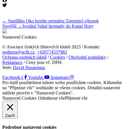
← Starší
Bio Oko hostilo premiéru Tajemství sýkorek
Novější →
Svolání Valné hromady do Kutné Hory
Nastavení Cookies
© Asociace českých filmových klubů 2023 / Kontakt:
podpora@acfk.cz
,
+420774537982
Ochrana osobních údajů
/
Cookies
/
Obchodní podmínky
/
Reklamace
/ Ceny jsou vč. DPH.
Web:
David Huspenina
Facebook-f
Youtube
Instagram
Pro lepší použitelnost tohoto webu používáme cookies. Kliknutím
na “Přijmout vše” souhlasíte se všemi cookies. Detailní nastavení
můžete provést v "Nastavení Cookies".
Nastavení Cookies
Odmítnout vše
Přijmout vše
Zavřít
Podrobné nastavení cookies