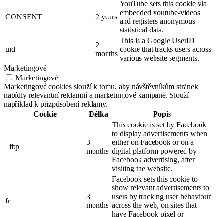
YouTube sets this cookie via
embedded youtube-videos
CONSENT
2 years
and registers anonymous
statistical data.
This is a Google UserID
2
uid
cookie that tracks users across
months
various website segments.
Marketingové
Marketingové
Marketingové cookies slouží k tomu, aby návštěvníkům stránek
nabídly relevantní reklamní a marketingové kampaně. Slouží
například k přizpůsobení reklamy.
Cookie
Délka
Popis
This cookie is set by Facebook
to display advertisements when
3
either on Facebook or on a
_fbp
months
digital platform powered by
Facebook advertising, after
visiting the website.
Facebook sets this cookie to
show relevant advertisements to
3
users by tracking user behaviour
fr
months
across the web, on sites that
have Facebook pixel or