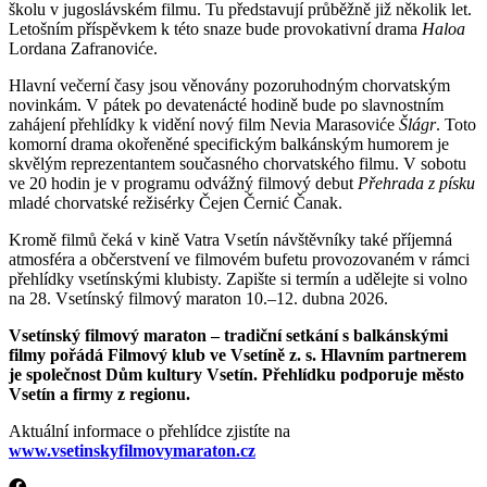
školu v jugoslávském filmu. Tu představují průběžně již několik let.
Letošním příspěvkem k této snaze bude provokativní drama
Haloa
Lordana Zafranoviće.
Hlavní večerní časy jsou věnovány pozoruhodným chorvatským
novinkám. V pátek po devatenácté hodině bude po slavnostním
zahájení přehlídky k vidění nový film Nevia Marasoviće
Šlágr
. Toto
komorní drama okořeněné specifickým balkánským humorem je
skvělým reprezentantem současného chorvatského filmu. V sobotu
ve 20 hodin je v programu odvážný filmový debut
Přehrada z písku
mladé chorvatské režisérky Čejen Černić Čanak.
Kromě filmů čeká v kině Vatra Vsetín návštěvníky také příjemná
atmosféra a občerstvení ve filmovém bufetu provozovaném v rámci
přehlídky vsetínskými klubisty. Zapište si termín a udělejte si volno
na 28. Vsetínský filmový maraton 10.–12. dubna 2026.
Vsetínský filmový maraton – tradiční setkání s balkánskými
filmy pořádá Filmový klub ve Vsetíně z. s. Hlavním partnerem
je společnost Dům kultury Vsetín. Přehlídku podporuje město
Vsetín a firmy z regionu.
Aktuální informace o přehlídce zjistíte na
www.vsetinskyfilmovymaraton.cz