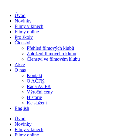
Přejít
k
Úvod
obsahu
Novinky
Filmy v kinech
Filmy online
Pro školy
Členství
Přehled filmových klubů
Založení filmového klubu
Členství ve filmovém klubu
Akce
O nás
Kontakt
O AČFK
Rada AČFK
Výroční ceny
Historie
Ke stažení
English
Úvod
Novinky
Filmy v kinech
Filmy online