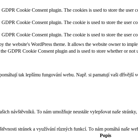
y GDPR Cookie Consent plugin. The cookies is used to store the user co
y GDPR Cookie Consent plugin. The cookie is used to store the user con
by GDPR Cookie Consent plugin. The cookie is used to store the user co
by the website's WordPress theme. It allows the website owner to implem
 the GDPR Cookie Consent plugin and is used to store whether or not us
apomáhají tak lepšímu fungování webu. Např. si pamatují vaši dřívější
h návštěvníků. To nám umožňuje neustále vylepšovat naše stránky, aby
těvnosti stránek a využívání různých funkcí. To nám pomáhá naše weby
Popis