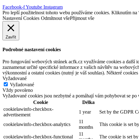
Facebook-f
Youtube
Instagram
Pro lepší použitelnost tohoto webu používáme cookies. Kliknutím na “
Nastavení Cookies
Odmítnout vše
Přijmout vše
Zavřít
Podrobné nastavení cookies
Pro fungování webových stránek acfk.cz využíváme cookies a další ide
zaznamenat určité specifické informace z vašich návštěv na webových
výkonnostní a ostatní cookies (nutný je váš souhlas). Některé cookies 
Vyžadované
Vyžadované
Vždy povoleno
Vyžadované cookies jsou nezbytné a pomáhají vám pohybovat se po w
Cookie
Délka
cookielawinfo-checkbox-
1 year
Set by the GDPR Cook
advertisement
11
cookielawinfo-checkbox-analytics
This cookie is set b
months
11
cookielawinfo-checkbox-functional
The cookie is set by