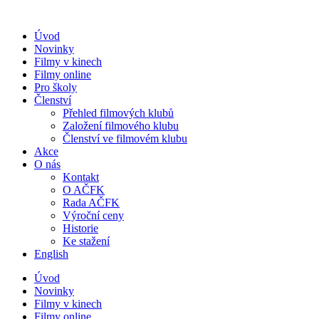
Přejít
k
Úvod
obsahu
Novinky
Filmy v kinech
Filmy online
Pro školy
Členství
Přehled filmových klubů
Založení filmového klubu
Členství ve filmovém klubu
Akce
O nás
Kontakt
O AČFK
Rada AČFK
Výroční ceny
Historie
Ke stažení
English
Úvod
Novinky
Filmy v kinech
Filmy online