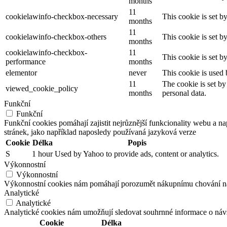
months
11
cookielawinfo-checkbox-necessary
This cookie is set b
months
11
cookielawinfo-checkbox-others
This cookie is set b
months
cookielawinfo-checkbox-
11
This cookie is set 
performance
months
elementor
never
This cookie is used 
11
The cookie is set by
viewed_cookie_policy
months
personal data.
Funkční
Funkční
Funkční cookies pomáhají zajistit nejrůznější funkcionality webu a n
stránek, jako například naposledy používaná jazyková verze
Cookie
Délka
Popis
S
1 hour
Used by Yahoo to provide ads, content or analytics.
Výkonnostní
Výkonnostní
Výkonnostní cookies nám pomáhají porozumět nákupnímu chování našic
Analytické
Analytické
Analytické cookies nám umožňují sledovat souhrnné informace o návš
Cookie
Délka