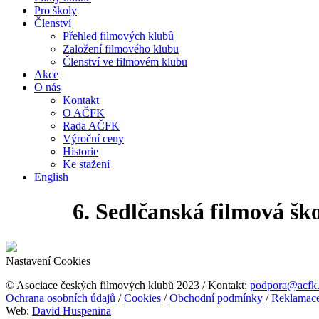
Pro školy
Členství
Přehled filmových klubů
Založení filmového klubu
Členství ve filmovém klubu
Akce
O nás
Kontakt
O AČFK
Rada AČFK
Výroční ceny
Historie
Ke stažení
English
6. Sedlčanská filmová šk
Nastavení Cookies
© Asociace českých filmových klubů 2023 / Kontakt:
podpora@acfk
Ochrana osobních údajů
/
Cookies
/
Obchodní podmínky
/
Reklamac
Web:
David Huspenina