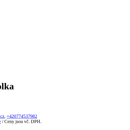
olka
.cz
,
+420774537982
e
/ Ceny jsou vč. DPH.