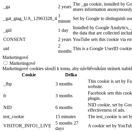
The _ga cookie, installed by Goo
_ga
2 years
stores information anonymously
1
_gat_gtag_UA_12963328_4
Set by Google to distinguish use
minute
Installed by Google Analytics, _
_gid
1 day
the data that are collected incl
CONSENT
2 years
YouTube sets this cookie via em
2
uid
This is a Google UserID cookie 
months
Marketingové
Marketingové
Marketingové cookies slouží k tomu, aby návštěvníkům stránek nabíd
Cookie
Délka
This cookie is set by F
_fbp
3 months
website.
Facebook sets this cook
fr
3 months
plugin.
NID cookie, set by Goog
NID
6 months
effectiveness of ads.
test_cookie
15 minutes
The test_cookie is set b
5 months 27
VISITOR_INFO1_LIVE
A cookie set by YouTube
days